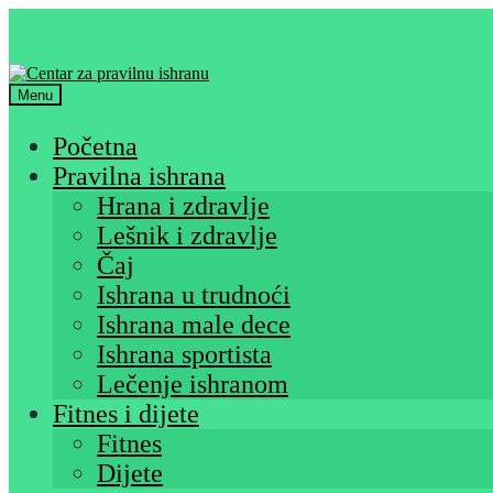
Skip
Skip
to
to
navigation
content
Menu
Početna
Pravilna ishrana
Hrana i zdravlje
Lešnik i zdravlje
Čaj
Ishrana u trudnoći
Ishrana male dece
Ishrana sportista
Lečenje ishranom
Fitnes i dijete
Fitnes
Dijete