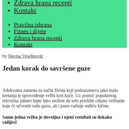
Zdrava hrana recepti
Kontakt
Pravilna ishrana
Fitnes i dijete
Zdrava hrana recepti
Kontakt
by
Slavisa Veselinovic
Jedan korak do savršene guze
Adekvatna zamena za način života koji podrazumeva jako malo
kretanja je sprovođenje vežbi kod kuće. Uz pomoć popularnog
rekvizita, pilates lopte lako možete da sebi priuštite ciljano vežbanje
koje će učvrstiti vašu guzu, ali i puno važnije mišiće kičme.
Samo jedna vežba je dovoljna i njeni rezultati su itekako
vidljivi!