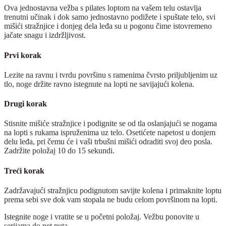
Ova jednostavna vežba s pilates loptom na vašem telu ostavlja
trenutni učinak i dok samo jednostavno podižete i spuštate telo, svi
mišići stražnjice i donjeg dela leđa su u pogonu čime istovremeno
jačate snagu i izdržljivost.
Prvi korak
Lezite na ravnu i tvrdu površinu s ramenima čvrsto priljubljenim uz
tlo, noge držite ravno istegnute na lopti ne savijajući kolena.
Drugi korak
Stisnite mišiće stražnjice i podignite se od tla oslanjajući se nogama
na lopti s rukama ispruženima uz telo. Osetićete napetost u donjem
delu leđa, pri čemu će i vaši trbušni mišići odraditi svoj deo posla.
Zadržite položaj 10 do 15 sekundi.
Treći korak
Zadržavajući stražnjicu podignutom savijte kolena i primaknite loptu
prema sebi sve dok vam stopala ne budu celom površinom na lopti.
Istegnite noge i vratite se u početni položaj. Vežbu ponovite u
serijama do pet puta.