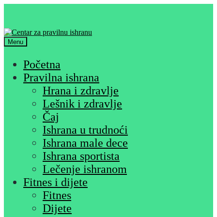
Skip
Skip
to
to
navigation
content
Menu
Početna
Pravilna ishrana
Hrana i zdravlje
Lešnik i zdravlje
Čaj
Ishrana u trudnoći
Ishrana male dece
Ishrana sportista
Lečenje ishranom
Fitnes i dijete
Fitnes
Dijete