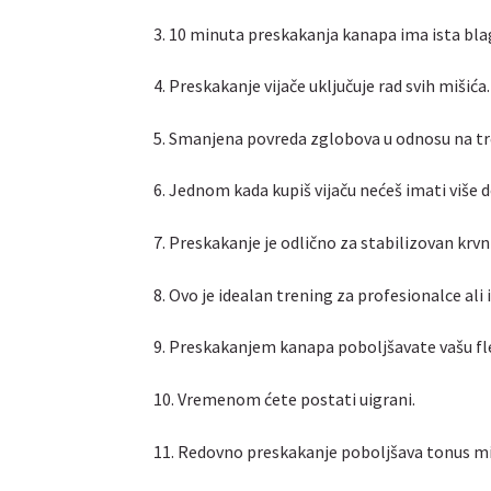
3. 10 minuta preskakanja kanapa ima ista bl
4. Preskakanje vijače uključuje rad svih mišića.
5. Smanjena povreda zglobova u odnosu na tr
6. Jednom kada kupiš vijaču nećeš imati više 
7. Preskakanje je odlično za stabilizovan krvni
8. Ovo je idealan trening za profesionalce ali 
9. Preskakanjem kanapa poboljšavate vašu fl
10. Vremenom ćete postati uigrani.
11. Redovno preskakanje poboljšava tonus miš