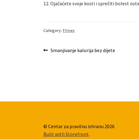
12. Ojačaćete svoje kosti i sprečiti bolest os
Category:
Fitnes
Post
Previous
Smanjivanje kalorija bez dijete
post:
navigation
© Centar za pravilnu ishranu 2026
Built with Storefront
.