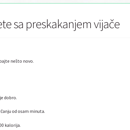
ete sa preskakanjem vijače
bajte nešto novo.
je dobro.
trčanju od osam minuta.
0 kalorija.