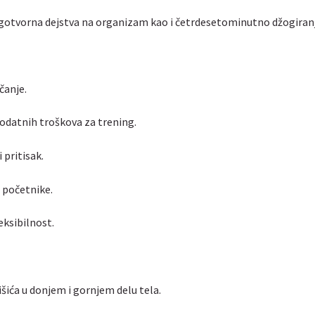
agotvorna dejstva na organizam kao i četrdesetominutno džogiranj
čanje.
dodatnih troškova za trening.
 pritisak.
i početnike.
eksibilnost.
ića u donjem i gornjem delu tela.