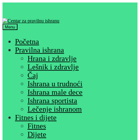
Skip
Skip
to
to
navigation
content
Menu
Početna
Pravilna ishrana
Hrana i zdravlje
Lešnik i zdravlje
Čaj
Ishrana u trudnoći
Ishrana male dece
Ishrana sportista
Lečenje ishranom
Fitnes i dijete
Fitnes
Dijete