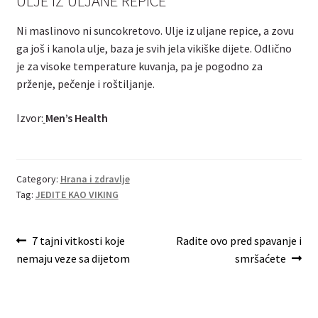
ULJE IZ ULJANE REPICE
Ni maslinovo ni suncokretovo. Ulje iz uljane repice, a zovu
ga još i kanola ulje, baza je svih jela vikiške dijete. Odlično
je za visoke temperature kuvanja, pa je pogodno za
prženje, pečenje i roštiljanje.
Izvor:
Men’s Health
Category:
Hrana i zdravlje
Tag:
JEDITE KAO VIKING
Post
Previous
Next
7 tajni vitkosti koje
Radite ovo pred spavanje i
post:
post:
nemaju veze sa dijetom
smršaćete
navigation