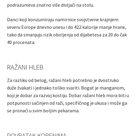
podrazumeva znatno više divljači na stolu.
Danci koji konzumiraju namirnice svojstvene krajnjem
severu Evrope dnevno unesu i do 422 kalorije manje hrane,
tako da smanjuju rizik oboljenja od dijabetesa za 20 do čak
40 procenata.
RAŽANI HLEB
Za razliku od belog, ražani hleb potrebno je dvostruko
duže žvakati i jednako toliko svariti. Bogat je manganom,
koji je dobar za razvoj kostiju. Dobar ražani hleb mora biti u
potpunosti sačinjen od raži, specifičnog je ukusa i može ga
se pronaći u svim boljim pekarama.
POVRATAK KORENIMA