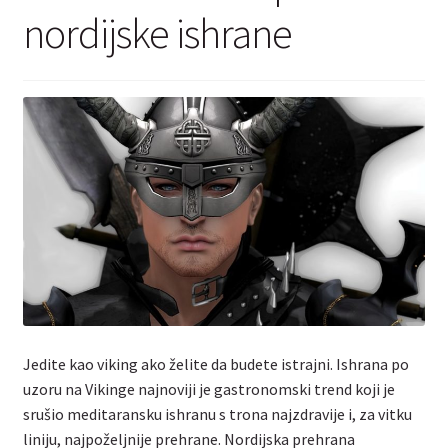
Kontakt
nordijske ishrane
Jedite kao viking ako želite da budete istrajni. Ishrana po
uzoru na Vikinge najnoviji je gastronomski trend koji je
srušio meditaransku ishranu s trona najzdravije i, za vitku
liniju, najpoželjnije prehrane. Nordijska prehrana