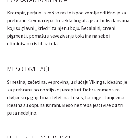
Krompir, peršun i sve što raste ispod zemlje odlično je za
prehranu. Crvena repa ili cvekla bogata je antioksidansima
koji su glavni „krivci“ za njenu boju. Betalaini, crveni
pigmenti, pomažu u vevezivanju toksina na sebe i
eliminisanju istih iz tela.
MESO DIVLJAČI
Srnetina, zečetina, veprovina, u slučaju Vikinga, idealno je
za prehranu po nordijskoj recepturi. Dobra zamena za
divljač su jagnjetina i teletina. Losos, haringe i tunjevina
idealna su dopuna ishrani. Meso ne treba jesti više od tri
puta nedeljno.