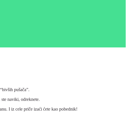
“bivših pušača”.
 ste naviki, odreknete.
nu. I iz cele priče izaći ćete kao pobednik!