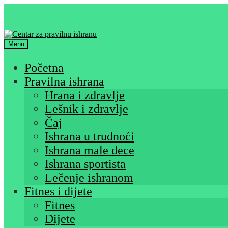
Skip
Skip
to
to
navigation
content
Menu
Početna
Pravilna ishrana
Hrana i zdravlje
Lešnik i zdravlje
Čaj
Ishrana u trudnoći
Ishrana male dece
Ishrana sportista
Lečenje ishranom
Fitnes i dijete
Fitnes
Dijete