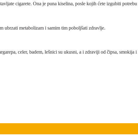
avljate cigarete. Ona je puna kiselina, posle kojih ćete izgubiti potrebu
 ubrzati metabolizam i samim tim poboljšati zdravlje.
argarepa, celer, badem, lešnici su ukusni, a i zdraviji od čipsa, smokija i