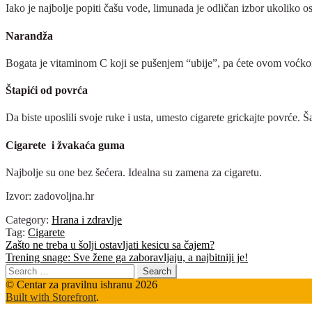
Iako je najbolje popiti čašu vode, limunada je odličan izbor ukoliko ost
Narandža
Bogata je vitaminom C koji se pušenjem “ubije”, pa ćete ovom voćkom
Štapići od povrća
Da biste uposlili svoje ruke i usta, umesto cigarete grickajte povrće. Š
Cigarete i žvakaća guma
Najbolje su one bez šećera. Idealna su zamena za cigaretu.
Izvor: zadovoljna.hr
Category:
Hrana i zdravlje
Tag:
Cigarete
Post
Previous
Zašto ne treba u šolji ostavljati kesicu sa čajem?
post:
Next
Trening snage: Sve žene ga zaboravljaju, a najbitniji je!
navigation
post:
Search
for:
© Centar za pravilnu ishranu 2026
Built with Storefront
.