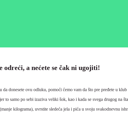
 odreći, a nećete se čak ni ugojiti!
agu da donesete ovu odluku, pomoći ćemo vam da što pre pređete u klub 
er to samo po sebi izaziva veliki šok, kao i kada se svega drugog na šta
(manje kilograma), uvrstite sledeća jela i pića u svoju svakodnevnu ishra