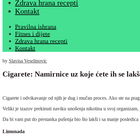
Zdrava hrana recepti
Kontakt
Pravilna ishrana
Fitnes i dijete
Zdrava hrana recepti
Kontakt
by
Slavisa Veselinovic
Cigarete: Namirnice uz koje ćete ih se lakše
Cigarete i odvikavanje od njih je dug i mučan proces. Ako ste na pr
Veliki je izazov prekinuti naviku unošenja nikotina u svoj organizam, j
Da bi vam put do prestanka pušenja bio što lakši i sa manje posledica 
Limunada