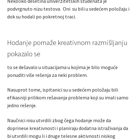
Nekoliko desetina univerzitetskih studenata je
podvrgnuto nizu testova. Oni su bili u sedećem položaju i
dok su hodali po pokretnoj traci.
Hodanje pomaže kreativnom razmišljanju
pokazalo se
to se dešavalo u situacijama u kojima je bilo moguće
ponuditi više rešenja za neki problem.
Nasuprot tome, ispitanici su u sedećem položaju bili
efikasniji prilikom rešavanja problema koji su imali samo
jedno rešenje.
Naučnici nisu utvrdili zbog čega hodanje može da
doprinese kreativnosti i planiraju dodatna istraživanja da
bi utvrdili mogu li i druge telesne aktivnosti niskog