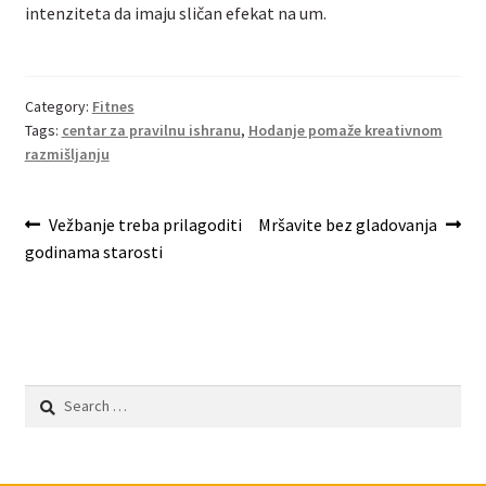
intenziteta da imaju sličan efekat na um.
Category:
Fitnes
Tags:
centar za pravilnu ishranu
,
Hodanje pomaže kreativnom
razmišljanju
Post
Previous
Next
Vežbanje treba prilagoditi
Mršavite bez gladovanja
post:
post:
godinama starosti
navigation
Search
for: