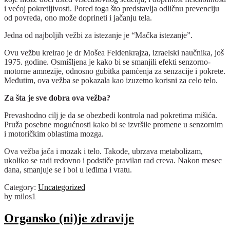
i većoj pokretljivosti. Pored toga što predstavlja odličnu prevenciju
od povreda, ono može doprineti i jačanju tela.
Jedna od najboljih vežbi za istezanje je “Mačka istezanje”.
Ovu vežbu kreirao je dr Mošea Feldenkrajza, izraelski naučnika, još
1975. godine. Osmišljena je kako bi se smanjili efekti senzorno-
motorne amnezije, odnosno gubitka pamćenja za senzacije i pokrete.
Međutim, ova vežba se pokazala kao izuzetno korisni za celo telo.
Za šta je sve dobra ova vežba?
Prevashodno cilj je da
se obezbedi kontrola nad pokretima mišića.
Pruža posebne mogućnosti kako bi se izvršile promene u senzornim
i motoričkim oblastima mozga.
Ova vežba jača i mozak i telo. Takođe, ubrzava metabolizam,
ukoliko se radi redovno i podstiče pravilan rad creva. Nakon mesec
dana, smanjuje se i bol u leđima i vratu.
Category:
Uncategorized
by
milos1
Organsko (ni)je zdravije