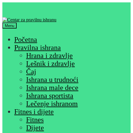
Skip
Skip
to
to
navigation
content
Menu
Početna
Pravilna ishrana
Hrana i zdravlje
Lešnik i zdravlje
Čaj
Ishrana u trudnoći
Ishrana male dece
Ishrana sportista
Lečenje ishranom
Fitnes i dijete
Fitnes
Dijete