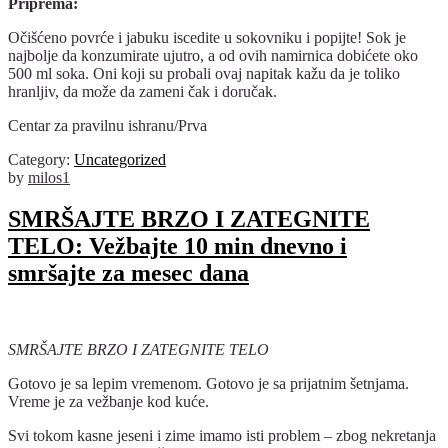
Priprema:
Očišćeno povrće i jabuku iscedite u sokovniku i popijte! Sok je
najbolje da konzumirate ujutro, a od ovih namirnica dobićete oko
500 ml soka. Oni koji su probali ovaj napitak kažu da je toliko
hranljiv, da može da zameni čak i doručak.
Centar za pravilnu ishranu/Prva
Category:
Uncategorized
by
milos1
SMRŠAJTE BRZO I ZATEGNITE
TELO: Vežbajte 10 min dnevno i
smršajte za mesec dana
SMRŠAJTE BRZO I ZATEGNITE TELO
Gotovo je sa lepim vremenom. Gotovo je sa prijatnim šetnjama.
Vreme je za vežbanje kod kuće.
Svi tokom kasne jeseni i zime imamo isti problem – zbog nekretanja