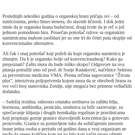
Poslednjih nekoliko godina o organskoj hrani pričaju svi – od
nutricionista, preko fitnes trenera, do slavnih ličnosti. I dok jedni
misle da je organska hrana budućnost, drugi tvrde da je reč o još
jednom pomodnom hiru. Prosečan potrošač rafove sa organskim
namirnicama mahom zaobilazi jer su one tri do četiri puta skuplje od
konvencionalne alternative.
Ali čak i onaj potrošač koji poželi da kupi organsku namirnicu je
zbunjen. Da li je organsko bolje od konvencionalnog? Kako ga
prepoznati? Zašto mora da bude toliko skupo? Odgovore na ova
pitanja potražili smo od prof. dr Sonje Radaković, načelnice Sektora
za preventivnu medicinu VMA. Prema rečima sagovornice “Života
plus”, intenzivna poljoprivreda kojom mora da se obezbedi hrana za
sve veći broj stanovnika Zemlje, nije moguća bez primene veštačkih
dodataka.
– Sadržaj rezidua, odnosno ostataka sredstava za zaštitu bilja,
hormona, antibiotika, pesticida, sredstava za brže sazrevanje, za
sprečavanje klijanja i drugih hemikalija regulisan je pravilnicama
koji propisuju gornje granice dozvoljenih koncentracija u gotovom
proizvodu. Granice su postavljene tako da uobičajenim unosom
hrane jedna osoba u periodu od godinu dana u svoj organizam ne
može da unese količine koje joj na bilo koji način mogu oštetiti