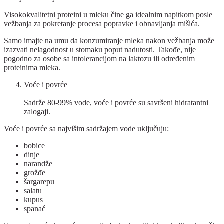
Visokokvalitetni proteini u mleku čine ga idealnim napitkom posle
vežbanja za pokretanje procesa popravke i obnavljanja mišića.
Samo imajte na umu da konzumiranje mleka nakon vežbanja može
izazvati nelagodnost u stomaku poput nadutosti. Takođe, nije
pogodno za osobe sa intolerancijom na laktozu ili određenim
proteinima mleka.
Voće i povrće
Sadrže 80-99% vode, voće i povrće su savršeni hidratantni
zalogaji.
Voće i povrće sa najvišim sadržajem vode uključuju:
bobice
dinje
narandže
grožđe
šargarepu
salatu
kupus
spanać