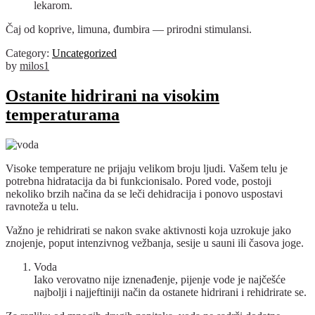
lekarom.
Čaj od koprive, limuna, đumbira — prirodni stimulansi.
Category:
Uncategorized
by
milos1
Ostanite hidrirani na visokim
temperaturama
Visoke temperature ne prijaju velikom broju ljudi. Vašem telu je
potrebna hidratacija da bi funkcionisalo. Pored vode, postoji
nekoliko brzih načina da se leči dehidracija i ponovo uspostavi
ravnoteža u telu.
Važno je rehidrirati se nakon svake aktivnosti koja uzrokuje jako
znojenje, poput intenzivnog vežbanja, sesije u sauni ili časova joge.
Voda
Iako verovatno nije iznenađenje, pijenje vode je najčešće
najbolji i najjeftiniji način da ostanete hidrirani i rehidrirate se.