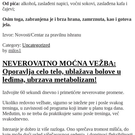
Od pića:
alkohol
,
zaslađeni napici, voćni sokovi, zaslađena kafa i
čajevi;
Osim toga, zabranjena je i brza hrana, zamrznuta, kao i gotova
jela.
Izvor: Novosti/Centar za pravilnu ishranu
Category:
Uncategorized
by
milos1
NEVEROVATNO MOĆNA VEŽBA:
Oporavlja celo telo, ublažava bolove u
leđima, ubrzava metabolizam!
Izdvojite 60 sekundi dnevno i primetićete neverovatne promene.
Ukoliko redovno vežbate, sigurno se istežete pre i posle svakog
treninga, u zavisnosti od programa koji imate u planu toga dana.
Međutim, to ne treba da praktikujete samo posle treninga, već
svakodnevno.
Istezanje je dobro iz više razloga. Ono sprečava tromost mišića, do
koje može doći usled višečasovnog sedenja, i doprinosi fleksibilnosti