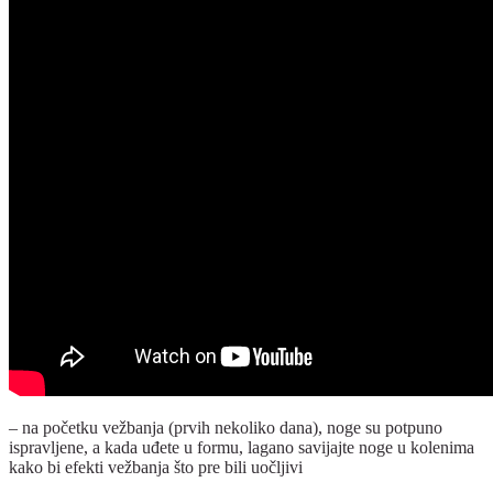
– na početku vežbanja (prvih nekoliko dana), noge su potpuno
ispravljene, a kada uđete u formu, lagano
savijajte noge u kolenima
kako bi efekti vežbanja
što pre bili uočljivi