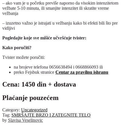
– ako vam je u početku previše naporno da visokim intenzitetom
vežbate 5-10 minuta, ili smanjite intenzitet ili skratite vreme
vežbanja
– izuzetno važno je istrajati u vežbanju kako bi efekti bili što pre
vidljivi
Pogledajte koje sve mišiće učvršćuje tvister:
Kako poručiti?
Tvister možete poručiti:
na brojeve telefona 0656638494 i 0668866093 ili
preko Fejsbuk stranice
Centar za pravilnu ishranu
Cena: 1450 din + dostava
Plaćanje pouzećem
Category:
Uncategorized
Tag:
SMRŠAJTE BRZO I ZATEGNITE TELO
by
Slavisa Veselinovic