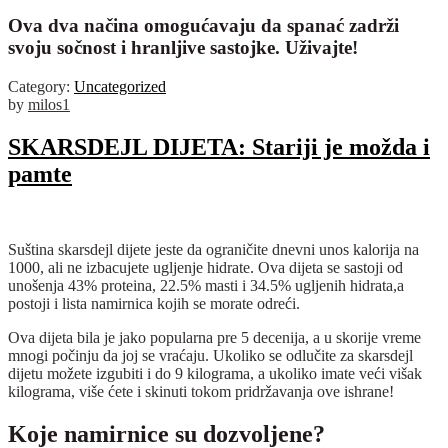
Ova dva načina omogućavaju da spanać zadrži
svoju sočnost i hranljive sastojke. Uživajte!
Category:
Uncategorized
by
milos1
SKARSDEJL DIJETA: Stariji je možda i
pamte
Suština skarsdejl dijete jeste da ograničite dnevni unos kalorija na
1000, ali ne izbacujete ugljenje hidrate. Ova dijeta se sastoji od
unošenja 43% proteina, 22.5% masti i 34.5% ugljenih hidrata,a
postoji i lista namirnica kojih se morate odreći.
Ova dijeta bila je jako popularna pre 5 decenija, a u skorije vreme
mnogi počinju da joj se vraćaju. Ukoliko se odlučite za skarsdejl
dijetu možete izgubiti i do 9 kilograma, a ukoliko imate veći višak
kilograma, više ćete i skinuti tokom pridržavanja ove ishrane!
Koje namirnice su dozvoljene?