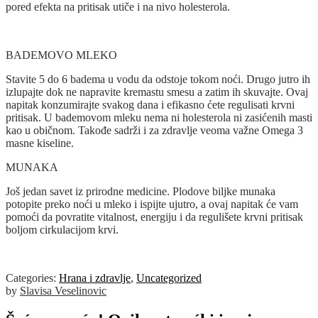
pored efekta na pritisak utiče i na nivo holesterola.
BADEMOVO MLEKO
Stavite 5 do 6 badema u vodu da odstoje tokom noći. Drugo jutro ih
izlupajte dok ne napravite kremastu smesu a zatim ih skuvajte. Ovaj
napitak konzumirajte svakog dana i efikasno ćete regulisati krvni
pritisak. U bademovom mleku nema ni holesterola ni zasićenih masti
kao u običnom. Takođe sadrži i za zdravlje veoma važne Omega 3
masne kiseline.
MUNAKA
Još jedan savet iz prirodne medicine. Plodove biljke munaka
potopite preko noći u mleko i ispijte ujutro, a ovaj napitak će vam
pomoći da povratite vitalnost, energiju i da regulišete krvni pritisak
boljom cirkulacijom krvi.
Categories:
Hrana i zdravlje
,
Uncategorized
by
Slavisa Veselinovic