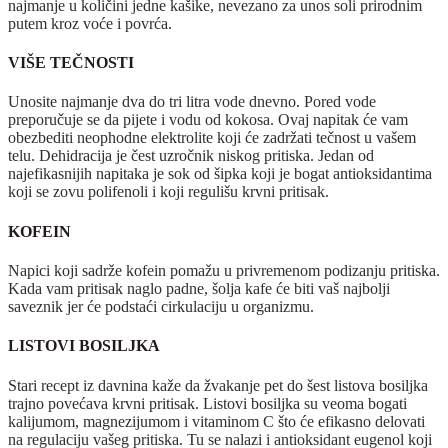
najmanje u količini jedne kašike, nevezano za unos soli prirodnim
putem kroz voće i povrća.
VIŠE TEČNOSTI
Unosite najmanje dva do tri litra vode dnevno. Pored vode
preporučuje se da pijete i vodu od kokosa. Ovaj napitak će vam
obezbediti neophodne elektrolite koji će zadržati tečnost u vašem
telu. Dehidracija je čest uzročnik niskog pritiska. Jedan od
najefikasnijih napitaka je sok od šipka koji je bogat antioksidantima
koji se zovu polifenoli i koji regulišu krvni pritisak.
KOFEIN
Napici koji sadrže kofein pomažu u privremenom podizanju pritiska.
Kada vam pritisak naglo padne, šolja kafe će biti vaš najbolji
saveznik jer će podstaći cirkulaciju u organizmu.
LISTOVI BOSILJKA
Stari recept iz davnina kaže da žvakanje pet do šest listova bosiljka
trajno povećava krvni pritisak. Listovi bosiljka su veoma bogati
kalijumom, magnezijumom i vitaminom C što će efikasno delovati
na regulaciju vašeg pritiska. Tu se nalazi i antioksidant eugenol koji