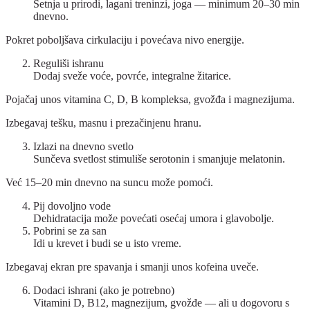
Šetnja u prirodi, lagani treninzi, joga — minimum 20–30 min
dnevno.
Pokret poboljšava cirkulaciju i povećava nivo energije.
Reguliši ishranu
Dodaj sveže voće, povrće, integralne žitarice.
Pojačaj unos vitamina C, D, B kompleksa, gvožđa i magnezijuma.
Izbegavaj tešku, masnu i prezačinjenu hranu.
Izlazi na dnevno svetlo
Sunčeva svetlost stimuliše serotonin i smanjuje melatonin.
Već 15–20 min dnevno na suncu može pomoći.
Pij dovoljno vode
Dehidratacija može povećati osećaj umora i glavobolje.
Pobrini se za san
Idi u krevet i budi se u isto vreme.
Izbegavaj ekran pre spavanja i smanji unos kofeina uveče.
Dodaci ishrani (ako je potrebno)
Vitamini D, B12, magnezijum, gvožđe — ali u dogovoru s