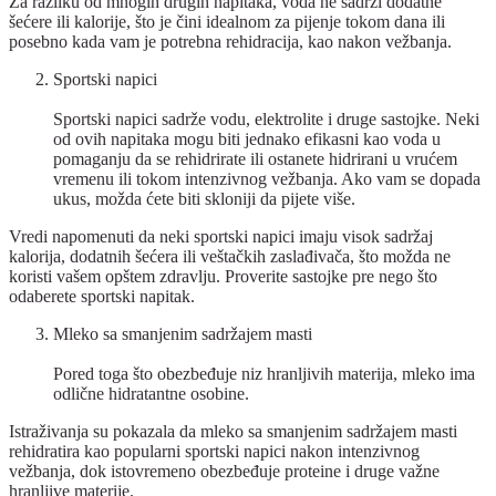
Za razliku od mnogih drugih napitaka, voda ne sadrži dodatne
šećere ili kalorije, što je čini idealnom za pijenje tokom dana ili
posebno kada vam je potrebna rehidracija, kao nakon vežbanja.
Sportski napici
Sportski napici sadrže vodu, elektrolite i druge sastojke. Neki
od ovih napitaka mogu biti jednako efikasni kao voda u
pomaganju da se rehidrirate ili ostanete hidrirani u vrućem
vremenu ili tokom intenzivnog vežbanja. Ako vam se dopada
ukus, možda ćete biti skloniji da pijete više.
Vredi napomenuti da neki sportski napici imaju visok sadržaj
kalorija, dodatnih šećera ili veštačkih zaslađivača, što možda ne
koristi vašem opštem zdravlju. Proverite sastojke pre nego što
odaberete sportski napitak.
Mleko sa smanjenim sadržajem masti
Pored toga što obezbeđuje niz hranljivih materija, mleko ima
odlične hidratantne osobine.
Istraživanja su pokazala da mleko sa smanjenim sadržajem masti
rehidratira kao popularni sportski napici nakon intenzivnog
vežbanja, dok istovremeno obezbeđuje proteine i druge važne
hranljive materije.