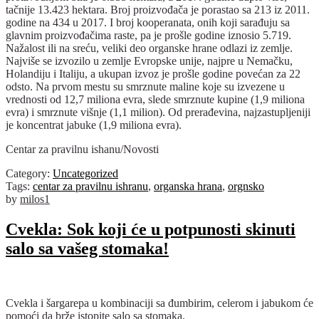
tačnije 13.423 hektara. Broj proizvođača je porastao sa 213 iz 2011.
godine na 434 u 2017. I broj kooperanata, onih koji sarađuju sa
glavnim proizvođačima raste, pa je prošle godine iznosio 5.719.
Nažalost ili na sreću, veliki deo organske hrane odlazi iz zemlje.
Najviše se izvozilo u zemlje Evropske unije, najpre u Nemačku,
Holandiju i Italiju, a ukupan izvoz je prošle godine povećan za 22
odsto. Na prvom mestu su smrznute maline koje su izvezene u
vrednosti od 12,7 miliona evra, slede smrznute kupine (1,9 miliona
evra) i smrznute višnje (1,1 milion). Od prerađevina, najzastupljeniji
je koncentrat jabuke (1,9 miliona evra).
Centar za pravilnu ishanu/Novosti
Category:
Uncategorized
Tags:
centar za pravilnu ishranu
,
organska hrana
,
orgnsko
by
milos1
Cvekla: Sok koji će u potpunosti skinuti
salo sa vašeg stomaka!
Cvekla i šargarepa u kombinaciji sa đumbirim, celerom i jabukom će
pomoći da brže istopite salo sa stomaka.