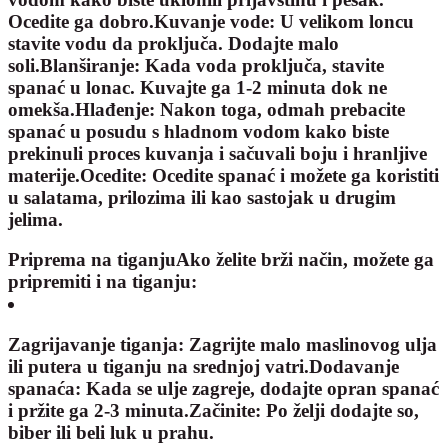
Ocedite ga dobro.
Kuvanje vode:
U velikom loncu
stavite vodu da proključa. Dodajte malo
soli.
Blanširanje:
Kada voda proključa, stavite
spanać u lonac. Kuvajte ga 1-2 minuta dok ne
omekša.
Hlađenje:
Nakon toga, odmah prebacite
spanać u posudu s hladnom vodom kako biste
prekinuli proces kuvanja i sačuvali boju i hranljive
materije.
Ocedite:
Ocedite spanać i možete ga koristiti
u salatama, prilozima ili kao sastojak u drugim
jelima.
Priprema na tiganjuAko želite brži način, možete ga
pripremiti i na tiganju:
Zagrijavanje tiganja:
Zagrijte malo maslinovog ulja
ili putera u tiganju na srednjoj vatri.
Dodavanje
spanaća:
Kada se ulje zagreje, dodajte opran spanać
i pržite ga 2-3 minuta.
Začinite:
Po želji dodajte so,
biber ili beli luk u prahu.