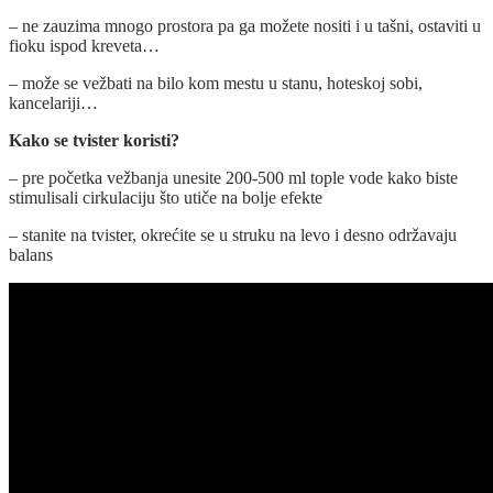
– ne zauzima mnogo prostora pa ga možete nositi i u tašni, ostaviti u
fioku ispod kreveta…
– može se vežbati na bilo kom mestu u stanu, hoteskoj sobi,
kancelariji…
Kako se tvister koristi?
– pre početka vežbanja unesite 200-500 ml tople vode kako biste
stimulisali cirkulaciju što utiče na bolje efekte
– stanite na tvister, okrećite se u struku na levo i desno održavaju
balans