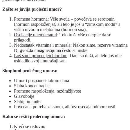
Zašto se javlja prolećni umor?
Promena hormona
: Više svetla – povećava se serotonin
(hormon raspoloženja), ali telo je još u “zimskom modu” s
višim nivoom melatonina (hormon sna).
Oscilacije u temperaturi
: Telo troši više energije da se
prilagodi.
Nedostatak vitamina i minerala
: Nakon zime, rezerve vitamina
D, gvožđa i magnezijuma često su niske.
Loš san i promenjen bioritam
: Dani su duži, ali telo još nije
uskladilo svoj unutrašnji sat.
Simptomi prolećnog umora:
Umor i pospanost tokom dana
Slaba koncentracija
Promene raspoloženja, razdražljivost
Glavobolje
Slabiji imunitet
Povećana potreba za snom, ali bez osećaja odmorenosti
Kako se rešiti prolećnog umora:
Kreći se redovno