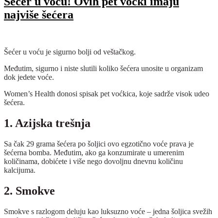
Šećer u voću! Ovih pet voćki imaju
najviše šećera
Šećer u voću je sigurno bolji od veštačkog.
Međutim, sigurno i niste slutili koliko šećera unosite u organizam
dok jedete voće.
Women’s Health donosi spisak pet voćkica, koje sadrže visok udeo
šećera.
1. Azijska trešnja
Sa čak 29 grama šećera po šoljici ovo egzotično voće prava je
šećerna bomba. Međutim, ako ga konzumirate u umerenim
količinama, dobićete i više nego dovoljnu dnevnu količinu
kalcijuma.
2. Smokve
Smokve s razlogom deluju kao luksuzno voće – jedna šoljica svežih