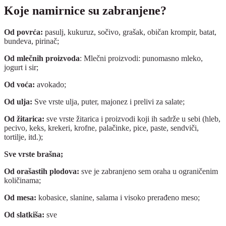
Koje namirnice su zabranjene?
Od povrća:
pasulj, kukuruz, sočivo, grašak, običan krompir, batat,
bundeva, pirinač;
Od mlečnih proizvoda
: Mlečni proizvodi: punomasno mleko,
jogurt i sir;
Od voća:
avokado;
Od ulja:
Sve vrste ulja, puter, majonez i prelivi za salate;
Od žitarica:
sve vrste žitarica i proizvodi koji ih sadrže u sebi (hleb,
pecivo, keks, krekeri, krofne, palačinke, pice, paste, sendviči,
tortilje, itd.);
Sve vrste brašna;
Od orašastih plodova:
sve je zabranjeno sem oraha u ograničenim
količinama;
Od mesa:
kobasice, slanine, salama i visoko prerađeno meso;
Od slatkiša:
sve