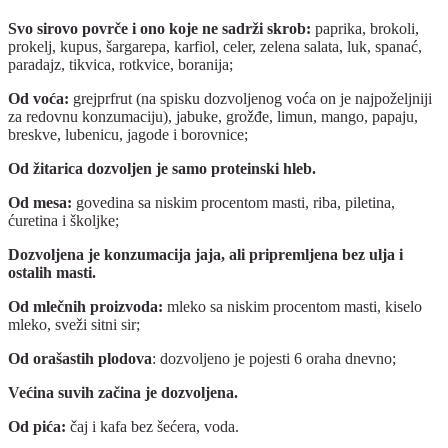
Svo sirovo povrče i ono koje ne sadrži skrob:
paprika, brokoli,
prokelj, kupus, šargarepa, karfiol, celer, zelena salata, luk, spanać,
paradajz, tikvica, rotkvice, boranija;
Od voća:
grejprfrut (na spisku dozvoljenog voća on je najpoželjniji
za redovnu konzumaciju), jabuke, grožđe, limun, mango, papaju,
breskve, lubenicu, jagode i borovnice;
Od žitarica dozvoljen je samo proteinski hleb.
Od mesa:
govedina sa niskim procentom masti, riba, piletina,
ćuretina i školjke;
Dozvoljena je konzumacija jaja, ali pripremljena bez ulja i
ostalih masti.
Od mlečnih proizvoda:
mleko sa niskim procentom masti, kiselo
mleko, sveži sitni sir;
Od orašastih plodova
: dozvoljeno je pojesti 6 oraha dnevno;
Većina suvih začina je dozvoljena.
Od pića:
čaj i kafa bez šećera, voda.