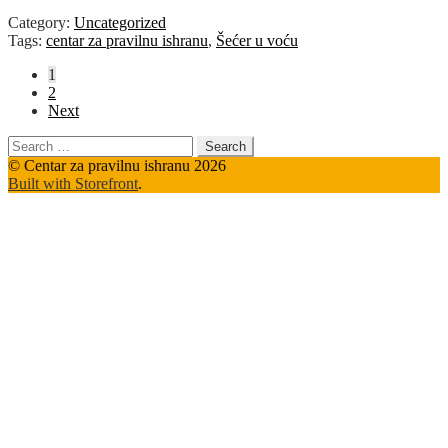
Category:
Uncategorized
Tags:
centar za pravilnu ishranu
,
Šećer u voću
Posts
1
2
pagination
Next
Search
for:
© Centar za pravilnu ishranu 2026
Built with Storefront
.