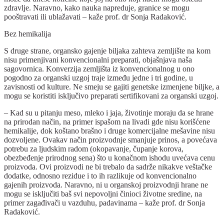
zdravlje. Naravno, kako nauka napreduje, granice se mogu
pooštravati ili ublažavati – kaže prof. dr Sonja Radaković.
Bez hemikalija
S druge strane, organsko gajenje biljaka zahteva zemljište na kom
nisu primenjivani konvencionalni preparati, objašnjava naša
sagovornica. Konverzija zemljišta iz konvencionalnog u ono
pogodno za organski uzgoj traje između jedne i tri godine, u
zavisnosti od kulture. Ne smeju se gajiti genetske izmenjene biljke, a
mogu se koristiti isključivo preparati sertifikovani za organski uzgoj.
– Kad su u pitanju meso, mleko i jaja, životinje moraju da se hrane
na prirodan način, na primer ispašom na livadi gde nisu korišćene
hemikalije, dok koštano brašno i druge komercijalne mešavine nisu
dozvoljene. Ovakav način proizvodnje smanjuje prinos, a povećava
potrebu za ljudskim radom (okopavanje, čupanje korova,
obezbeđenje prirodnog sena) što u konačnom ishodu uvećava cenu
proizvoda. Ovi proizvodi ne bi trebalo da sadrže nikakve veštačke
dodatke, odnosno rezidue i to ih razlikuje od konvencionalno
gajenih proizvoda. Naravno, ni u organskoj proizvodnji hrane ne
mogu se isključiti baš svi nepovoljni činioci životne sredine, na
primer zagađivači u vazduhu, padavinama – kaže prof. dr Sonja
Radaković.