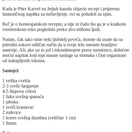
Kada je Piter Karvel na Jutjub kanalu objavio recept i pripremu
fantastičnog napitka za mršavljenje, svi su poludeli za njim.
Reč je o homeopatskom receptu, a nije ni čudo što ga je u kratkom
vremenskom roku pogledalo preko dva miliona ljudi.
Naime, čak iako niste neki ljubitelj povrća, morate da znate da su
prirodni sokovi odličan način da u svoje telo unesete hranljive
materije. Ali, ako uz to još i iskombinujete prave namirnice, dobićete
moćni napitak koji topi masne naslage sa stomaka i čisti organizam
od nakupljenih toksina.
Sastojci:
1 velika cvekla
2-3 sveže šargarepe
4-5 štapova celera
1 šaka svežeg spanaća
1 jabuka
1 sveži krastavac
2 rotkvice
1 koren svežeg đumbira (veličine 1 cm)
1 limun