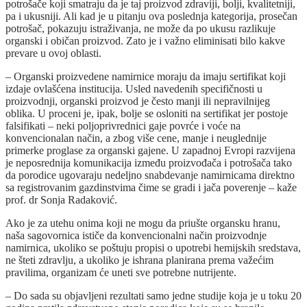
potrošače koji smatraju da je taj proizvod zdraviji, bolji, kvalitetniji,
pa i ukusniji. Ali kad je u pitanju ova poslednja kategorija, prosečan
potrošač, pokazuju istraživanja, ne može da po ukusu razlikuje
organski i običan proizvod. Zato je i važno eliminisati bilo kakve
prevare u ovoj oblasti.
– Organski proizvedene namirnice moraju da imaju sertifikat koji
izdaje ovlašćena institucija. Usled navedenih specifičnosti u
proizvodnji, organski proizvod je često manji ili nepravilnijeg
oblika. U proceni je, ipak, bolje se osloniti na sertifikat jer postoje
falsifikati – neki poljoprivrednici gaje povrće i voće na
konvencionalan način, a zbog više cene, manje i neuglednije
primerke proglase za organski gajene. U zapadnoj Evropi razvijena
je neposrednija komunikacija između proizvođača i potrošača tako
da porodice ugovaraju nedeljno snabdevanje namirnicama direktno
sa registrovanim gazdinstvima čime se gradi i jača poverenje – kaže
prof. dr Sonja Radaković.
Ako je za utehu onima koji ne mogu da priušte organsku hranu,
naša sagovornica ističe da konvencionalni način proizvodnje
namirnica, ukoliko se poštuju propisi o upotrebi hemijskih sredstava,
ne šteti zdravlju, a ukoliko je ishrana planirana prema važećim
pravilima, organizam će uneti sve potrebne nutrijente.
– Do sada su objavljeni rezultati samo jedne studije koja je u toku 20