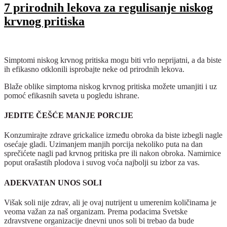
7 prirodnih lekova za regulisanje niskog
krvnog pritiska
Simptomi niskog krvnog pritiska mogu biti vrlo neprijatni, a da biste
ih efikasno otklonili isprobajte neke od prirodnih lekova.
Blaže oblike simptoma niskog krvnog pritiska možete umanjiti i uz
pomoć efikasnih saveta u pogledu ishrane.
JEDITE ČEŠĆE MANJE PORCIJE
Konzumirajte zdrave grickalice između obroka da biste izbegli nagle
osećaje gladi. Uzimanjem manjih porcija nekoliko puta na dan
sprečićete nagli pad krvnog pritiska pre ili nakon obroka. Namirnice
poput orašastih plodova i suvog voća najbolji su izbor za vas.
ADEKVATAN UNOS SOLI
Višak soli nije zdrav, ali je ovaj nutrijent u umerenim količinama je
veoma važan za naš organizam. Prema podacima Svetske
zdravstvene organizacije dnevni unos soli bi trebao da bude