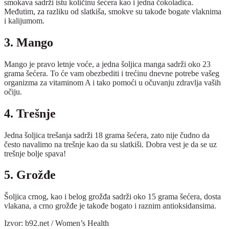
smokava sadrži istu količinu šećera kao i jedna čokoladica.
Međutim, za razliku od slatkiša, smokve su takođe bogate vlaknima
i kalijumom.
3. Mango
Mango je pravo letnje voće, a jedna šoljica manga sadrži oko 23
grama šećera. To će vam obezbediti i trećinu dnevne potrebe vašeg
organizma za vitaminom A i tako pomoći u očuvanju zdravlja vaših
očiju.
4. Trešnje
Jedna šoljica trešanja sadrži 18 grama šećera, zato nije čudno da
često navalimo na trešnje kao da su slatkiši. Dobra vest je da se uz
trešnje bolje spava!
5. Grožđe
Šoljica crnog, kao i belog grožđa sadrži oko 15 grama šećera, dosta
vlakana, a crno grožđe je takođe bogato i raznim antioksidansima.
Izvor: b92.net / Women’s Health