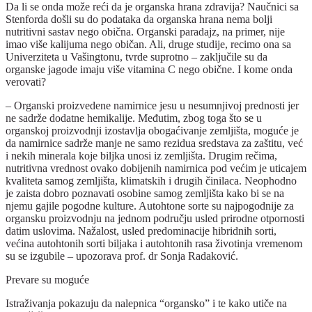
Da li se onda može reći da je organska hrana zdravija? Naučnici sa
Stenforda došli su do podataka da organska hrana nema bolji
nutritivni sastav nego obična. Organski paradajz, na primer, nije
imao više kalijuma nego običan. Ali, druge studije, recimo ona sa
Univerziteta u Vašingtonu, tvrde suprotno – zaključile su da
organske jagode imaju više vitamina C nego obične. I kome onda
verovati?
– Organski proizvedene namirnice jesu u nesumnjivoj prednosti jer
ne sadrže dodatne hemikalije. Međutim, zbog toga što se u
organskoj proizvodnji izostavlja obogaćivanje zemljišta, moguće je
da namirnice sadrže manje ne samo rezidua sredstava za zaštitu, već
i nekih minerala koje biljka unosi iz zemljišta. Drugim rečima,
nutritivna vrednost ovako dobijenih namirnica pod većim je uticajem
kvaliteta samog zemljišta, klimatskih i drugih činilaca. Neophodno
je zaista dobro poznavati osobine samog zemljišta kako bi se na
njemu gajile pogodne kulture. Autohtone sorte su najpogodnije za
organsku proizvodnju na jednom području usled prirodne otpornosti
datim uslovima. Nažalost, usled predominacije hibridnih sorti,
većina autohtonih sorti biljaka i autohtonih rasa životinja vremenom
su se izgubile – upozorava prof. dr Sonja Radaković.
Prevare su moguće
Istraživanja pokazuju da nalepnica “organsko” i te kako utiče na