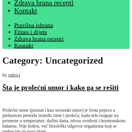
Zdrava hrana recepti
Kontakt
Pravilna ishrana
Fitnes i dijete
Zdrava hrana recepti
Kontakt
Category:
Uncategorized
by
milos1
Šta je prolećni umor i kako ga se rešiti
Prolećni umor (poznat i kao sezonski umor) je česta pojava u
prelaznom periodu između zime i proleća, kada telo reaguje na
promene u temperaturi, dužini dana, nivou svetlosti i hormonskom
balansu. Nije bolest, već fiziološki odgovor organizma koji se
prebacuje na novi ritam.