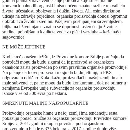
godina pratila zdravstveno stanje porodica koje su se hranile
konvencionalno ili organski i nisu uočene znatne razlike u kvalitetu
života, učestalosti obolevanja i dužini života. Ali, osim direktnog
uticaja na zdravlje pojedinca, organska proizvodnja donosi ogromnu
dobrobit za životnu sredinu. Pažljivim postupanjem sa zemljištem,
biljkama i životinjama znatno se doprinosi rasterećenju životne
sredine, poboljšanju kvaliteta vode za piće i vazduha – kaže naša
sagovornica.
NE MOŽE JEFTINIJE
Kad je reč o našem tržištu, iz Privredne komore Srbije poručuju da
potrošači mogu da budu sigurni da je proizvod sa organskom
oznakom zaista proizveden po svim pravilima organske proizvodnje.
Na pitanje da li ovi proizvodi mogu da budu jeftiniji, u PKS
odgovaraju odrično. Kako kažu, proizvođači u našoj zemlji imaju
male subvencije, pa ne mogu da budu konkurentni, dok na primer u
zemljama Evropske unije subvencije za organsku proizvodnju
iznose više od 300 evra po hektaru.
SMRZNUTE MALINE NAJPOPULARNIJE
Proizvodnja organske hrane u našoj zemlji ima tendenciju rasta,
pokazuju podaci Službe za organsku proizvodnju Privredne komore
Srbije. U 2011. godini ukupna površina pod organskom
proizvodnjom bila je 6.335 hektara, a 2017. godine duplo više,