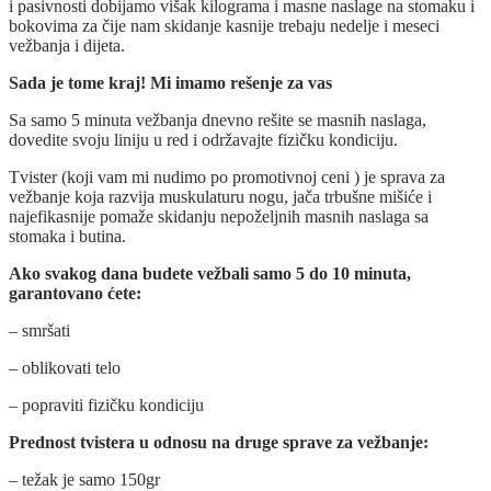
i pasivnosti dobijamo višak kilograma i masne naslage na stomaku i
bokovima za čije nam skidanje kasnije trebaju nedelje i meseci
vežbanja i dijeta.
Sada je tome kraj!
Mi imamo rešenje za vas
Sa samo 5 minuta vežbanja dnevno rešite se masnih naslaga,
dovedite svoju liniju u red i održavajte fizičku kondiciju.
Tvister (koji vam mi nudimo po promotivnoj ceni ) je sprava za
vežbanje koja razvija muskulaturu nogu, jača trbušne mišiće i
najefikasnije
pomaže skidanju nepoželjnih masnih naslaga sa
stomaka i butina.
A
ko svakog dana budete vežbali samo 5 do 10 minuta,
garantovano ćete:
– smršati
– oblikovati telo
– popraviti fizičku kondiciju
Prednost tvistera u odnosu na druge sprave za vežbanje:
– težak je samo 150gr