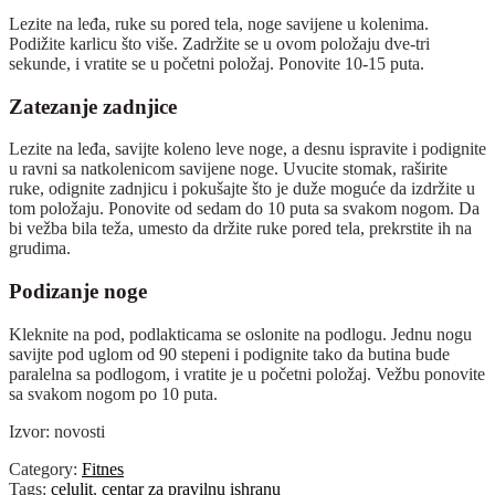
Lezite na leđa, ruke su pored tela, noge savijene u kolenima.
Podižite karlicu što više. Zadržite se u ovom položaju dve-tri
sekunde, i vratite se u početni položaj. Ponovite 10-15 puta.
Zatezanje zadnjice
Lezite na leđa, savijte koleno leve noge, a desnu ispravite i podignite
u ravni sa natkolenicom savijene noge. Uvucite stomak, raširite
ruke, odignite zadnjicu i pokušajte što je duže moguće da izdržite u
tom položaju. Ponovite od sedam do 10 puta sa svakom nogom. Da
bi vežba bila teža, umesto da držite ruke pored tela, prekrstite ih na
grudima.
Podizanje noge
Kleknite na pod, podlakticama se oslonite na podlogu. Jednu nogu
savijte pod uglom od 90 stepeni i podignite tako da butina bude
paralelna sa podlogom, i vratite je u početni položaj. Vežbu ponovite
sa svakom nogom po 10 puta.
Izvor: novosti
Category:
Fitnes
Tags:
celulit
,
centar za pravilnu ishranu