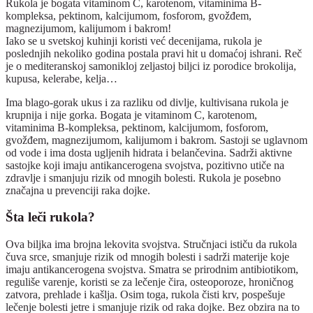
Rukola je bogata vitaminom C, karotenom, vitaminima B-
kompleksa, pektinom, kalcijumom, fosforom, gvožđem,
magnezijumom, kalijumom i bakrom!
Iako se u svetskoj kuhinji koristi već decenijama, rukola je
poslednjih nekoliko godina postala pravi hit u domaćoj ishrani. Reč
je o mediteranskoj samonikloj zeljastoj biljci iz porodice brokolija,
kupusa, kelerabe, kelja…
Ima blago-gorak ukus i za razliku od divlje, kultivisana rukola je
krupnija i nije gorka. Bogata je vitaminom C, karotenom,
vitaminima B-kompleksa, pektinom, kalcijumom, fosforom,
gvožđem, magnezijumom, kalijumom i bakrom. Sastoji se uglavnom
od vode i ima dosta ugljenih hidrata i belančevina. Sadrži aktivne
sastojke koji imaju antikancerogena svojstva, pozitivno utiče na
zdravlje i smanjuju rizik od mnogih bolesti. Rukola je posebno
značajna u prevenciji raka dojke.
Šta leči rukola?
Ova biljka ima brojna lekovita svojstva. Stručnjaci ističu da rukola
čuva srce, smanjuje rizik od mnogih bolesti i sadrži materije koje
imaju antikancerogena svojstva. Smatra se prirodnim antibiotikom,
reguliše varenje, koristi se za lečenje čira, osteoporoze, hroničnog
zatvora, prehlade i kašlja. Osim toga, rukola čisti krv, pospešuje
lečenje bolesti jetre i smanjuje rizik od raka dojke. Bez obzira na to