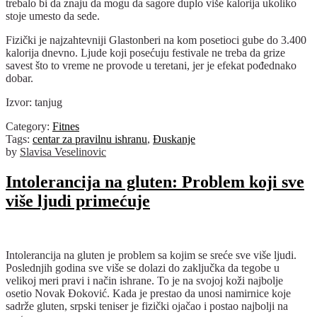
trebalo bi da znaju da mogu da sagore duplo više kalorija ukoliko
stoje umesto da sede.
Fizički je najzahtevniji Glastonberi na kom posetioci gube do 3.400
kalorija dnevno. Ljude koji posećuju festivale ne treba da grize
savest što to vreme ne provode u teretani, jer je efekat pođednako
dobar.
Izvor: tanjug
Category:
Fitnes
Tags:
centar za pravilnu ishranu
,
Ðuskanje
by
Slavisa Veselinovic
Intolerancija na gluten: Problem koji sve
više ljudi primećuje
Intolerancija na gluten je problem sa kojim se sreće sve više ljudi.
Poslednjih godina sve više se dolazi do zaključka da tegobe u
velikoj meri pravi i način ishrane. To je na svojoj koži najbolje
osetio Novak Đoković. Kada je prestao da unosi namirnice koje
sadrže gluten, srpski teniser je fizički ojačao i postao najbolji na