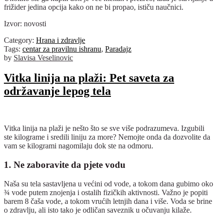
frižider jedina opcija kako on ne bi propao, ističu naučnici.
Izvor: novosti
Category:
Hrana i zdravlje
Tags:
centar za pravilnu ishranu
,
Paradajz
by
Slavisa Veselinovic
Vitka linija na plaži: Pet saveta za
održavanje lepog tela
Vitka linija na plaži je nešto što se sve više podrazumeva. Izgubili
ste kilograme i sredili liniju za more? Nemojte onda da dozvolite da
vam se kilogrami nagomilaju dok ste na odmoru.
1. Ne zaboravite da pjete vodu
Naša su tela sastavljena u većini od vode, a tokom dana gubimo oko
¾ vode putem znojenja i ostalih fizičkih aktivnosti. Važno je popiti
barem 8 čaša vode, a tokom vrućih letnjih dana i više. Voda se brine
o zdravlju, ali isto tako je odličan saveznik u očuvanju kilaže.