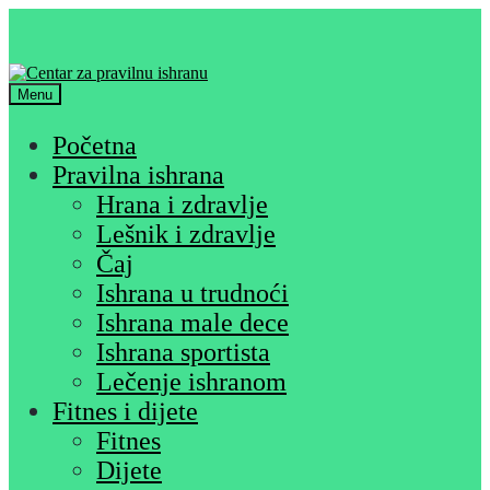
Skip
Skip
to
to
navigation
content
Menu
Početna
Pravilna ishrana
Hrana i zdravlje
Lešnik i zdravlje
Čaj
Ishrana u trudnoći
Ishrana male dece
Ishrana sportista
Lečenje ishranom
Fitnes i dijete
Fitnes
Dijete