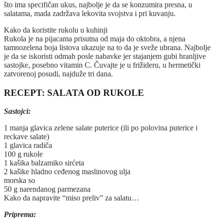
što ima specifičan ukus, najbolje je da se konzumira presna, u
salatama, mada zadržava lekovita svojstva i pri kuvanju.
Kako da koristite rukolu u kuhinji
Rukola je na pijacama prisutna od maja do oktobra, a njena
tamnozelena boja listova ukazuje na to da je sveže ubrana. Najbolje
je da se iskoristi odmah posle nabavke jer stajanjem gubi hranljive
sastojke, posebno vitamin C. Čuvajte je u frižideru, u hermetički
zatvorenoj posudi, najduže tri dana.
RECEPT: SALATA OD RUKOLE
Sastojci:
1 manja glavica zelene salate puterice (ili po polovina puterice i
reckave salate)
1 glavica radiča
100 g rukole
1 kašika balzamiko sirćeta
2 kašike hladno ceđenog maslinovog ulja
morska so
50 g narendanog parmezana
Kako da napravite “miso preliv” za salatu…
Priprema: