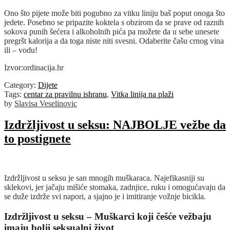
Ono što pijete može biti pogubno za vitku liniju baš poput onoga što
jedete. Posebno se pripazite koktela s obzirom da se prave od raznih
sokova punih šećera i alkoholnih pića pa možete da u sebe unesete
pregršt kalorija a da toga niste niti svesni. Odaberite čašu crnog vina
ili – vodu!
Izvor:ordinacija.hr
Category:
Dijete
Tags:
centar za pravilnu ishranu
,
Vitka linija na plaži
by
Slavisa Veselinovic
Izdržljivost u seksu: NAJBOLJE vežbe da
to postignete
Izdržljivost u seksu je san mnogih muškaraca. Najefikasniji su
sklekovi, jer jačaju mišiće stomaka, zadnjice, ruku i omogućavaju da
se duže izdrže svi napori, a sjajno je i imitiranje vožnje bicikla.
Izdržljivost u seksu – Muškarci koji češće vežbaju
imaju bolji seksualni život