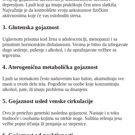
depresijom. Ljudi koji ga imaju praktikuju čest unos slatkiša.
Najvažnije je da kontrolišete svoju anksioznost fizičkim
aktivnostima koje će vas osloboditi stresa.
3. Glutenska gojaznost
Uglavnom prisutna kod žena u adolescenciji, menopauzi i sa
prisutnim hormonskim disbalansom. Veoma je bitno da izbegavate
dugo sedenje, pušenje i alkohol, i da upražnjavate vežbee sa
tegovima.
4. Aterogenična metabolička gojaznost
Ljudi sa stomakom često naduvenim kao balon, akumuliraju sve
masti u ovom delu tela. Pogođene su osobe koje konzumiraju
alkohol, pate, ili imaju problema sa disanjem.
5. Gojaznost usled venske cirkulacije
Ovo je pretežno genetski nasledna gojaznost. Nastaje i u toku
trudnoće i osobama kojima su otekle noge. Suština rešenja jesu
vežbe poput trčanja ili penjanja uz stepenice.