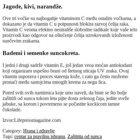
Jagode, kivi, narandže.
Ove tri voćke su najbogatije vitaminom C među ostalim voćkama, a
dokazano je da vitamin C u potpunosti blokira razvoj ćelija raka.
Vitamin C veoma efektno neutrališe slobodne radikale koje vaše telo
proizvodi kao odgovor na oštećenje ćelija uzrokovanih izloženosti
sunčevim zrakama.
Bademi i semenke suncokreta.
I jedni i drugi sadrže vitamin E, još jedan veoa moćan antioksdant
koji organizam uspešno brani od štetnog uticaja UV zraka. Ovaj
vitamin usporava i proces starenja kože, i zato ga često možemo
pronaći među sastojcima mnogih krema za negu lica.
Pored svih ovih namirnica koje smo naveli, da biste se što bolje
zaštitili od sunca tokom leta pijte dosta zelenog čaja, jedite sveže
jabuke, sa korom i povremeno se počastite kockicom tamne
čokolade.
Izvor:Lifepressmagazine.com
Category:
Hrana i zdravlje
Tags:
centar za pravilnu ishranu
,
Zaštitita od sunca