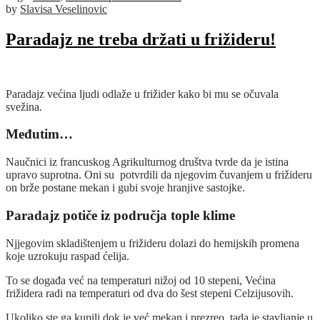
by
Slavisa Veselinovic
Paradajz ne treba držati u frižideru!
Paradajz većina ljudi odlaže u frižider kako bi mu se očuvala
svežina.
Međutim…
Naučnici iz francuskog Agrikulturnog društva tvrde da je istina
upravo suprotna. Oni su potvrdili da njegovim čuvanjem u frižideru
on brže postane mekan i gubi svoje hranjive sastojke.
Paradajz potiče iz područja tople klime
Njjegovim skladištenjem u frižideru dolazi do hemijskih promena
koje uzrokuju raspad ćelija.
To se događa već na temperaturi nižoj od 10 stepeni, Većina
frižidera radi na temperaturi od dva do šest stepeni Celzijusovih.
Ukoliko ste ga kupili dok je već mekan i prezreo, tada je stavljanje u