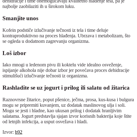
dehidracije i time onemogućavaju kvalitetno hlađenje tela, pa je
najbolje zaobilaziti ih u širokom luku.
Smanjite unos
Kofein podstiče izlučivanje tečnosti iz tela i time deluje
kontraproduktivno na proces hlađenja. Ubrzava i metabolizam, što
se ogleda u dodatnom zagrevanju organizma.
Loš izbor
Iako mnogi u ledenom pivu ili koktelu vide idealno osveženje,
ispijanje alkohola nije dobar izbor jer povećava proces dehidracije
stimulišući izlučivanje tečnosti iz organizma.
Rashladite se uz jogurt i prilog ili salatu od žitarica
Raznovrsne žitarice, poput pšenice, ječma, prosa, kus-kusa i bulgura
mogu se pripremiti kuvanjem, uz dodatak maslinovog ulja i soli.
Mogu se jesti i hladne, kao ukusan prilog i dodatak hranljivim
salatama. Jogurt predstavlja sjajan izvor korisnih bakterija koje štite
od letnjih infekcija, a usput osvežava i hladi.
Izvor:
b92