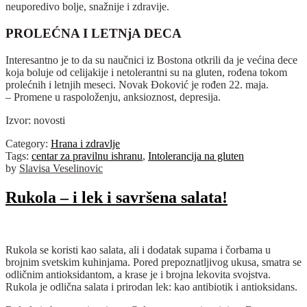
neuporedivo bolje, snažnije i zdravije.
PROLEĆNA I LETNjA DECA
Interesantno je to da su naučnici iz Bostona otkrili da je većina dece
koja boluje od celijakije i netolerantni su na gluten, rođena tokom
prolećnih i letnjih meseci. Novak Đoković je rođen 22. maja.
– Promene u raspoloženju, anksioznost, depresija.
Izvor: novosti
Category:
Hrana i zdravlje
Tags:
centar za pravilnu ishranu
,
Intolerancija na gluten
by
Slavisa Veselinovic
Rukola – i lek i savršena salata!
Rukola se koristi kao salata, ali i dodatak supama i čorbama u
brojnim svetskim kuhinjama. Pored prepoznatljivog ukusa, smatra se
odličnim antioksidantom, a krase je i brojna lekovita svojstva.
Rukola je odlična salata i prirodan lek: kao antibiotik i antioksidans.