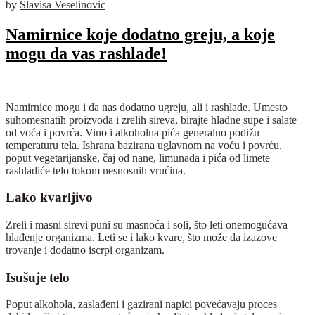
by
Slavisa Veselinovic
Namirnice koje dodatno greju, a koje
mogu da vas rashlade!
Namirnice mogu i da nas dodatno ugreju, ali i rashlade. Umesto
suhomesnatih proizvoda i zrelih sireva, birajte hladne supe i salate
od voća i povrća. Vino i alkoholna pića generalno podižu
temperaturu tela. Ishrana bazirana uglavnom na voću i povrću,
poput vegetarijanske, čaj od nane, limunada i pića od limete
rashladiće telo tokom nesnosnih vrućina.
Lako kvarljivo
Zreli i masni sirevi puni su masnoća i soli, što leti onemogućava
hlađenje organizma. Leti se i lako kvare, što može da izazove
trovanje i dodatno iscrpi organizam.
Isušuje telo
Poput alkohola, zaslađeni i gazirani napici povećavaju proces