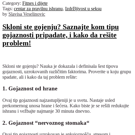
Category:
Fitnes i dijete
Tags:
centar za pravilnu ishranu
,
Izdržljivost u seksu
by
Slavisa Veselinovic
Skloni ste gojenju? Saznajte kom tipu
gojaznosti pripadate, i kako da rešite
problem!
Skloni ste gojenju? Nauka je dokazala i definisala šest tipova
gojaznosti, uzrokovanih različitim faktorima. Proverite u koju grupu
spadate, ali i kako da taj problem rešite:
1. Gojaznost od hrane
Ovaj tip gojaznosti najzastupljeniji je u svetu. Nastaje usled
prekomernog unosa hrane i šećera. Kako biste je se rešili redukujte
ishranu i vežbajte najmanje 30 minuta dnevno.
2. Gojaznost “nervoznog stomaka“
Ovaj tip gojaznosti uzrokovan je anksioznošću, stresom i