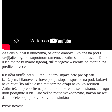
Za fleksibilnost u kukovima, oslonite dlanove i kolena na pod i
savjijajte nogu ka suprotnom ramenu, a zatim šutnite unazad. Da bol
u leđima ne bi kvario ugođaj, dižite tegove – krenite od manjih, pa
pređite na veće.
Klasični trbušnjaci su u redu, ali trbušnjake ćete pre ojačati
izdržajem. Dlanove i vrhove prstiju stopala spustite na pod, kukovi
neka budu što niže i ostanite u tom položaju nekoliko sekundi.
Zatim težinu prebacite na jednu ruku i okrenite se na stranu, a drugu
ruku podignite u vis. Ako vežbe radite svakodnevno, nakon mesec
dana bićete bolji ljubavnik, tvrde instruktori.
Izvor: novosti