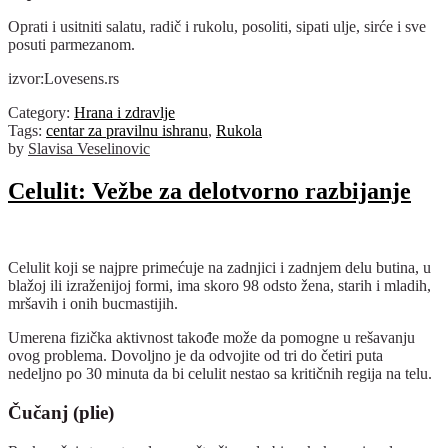
Oprati i usitniti salatu, radič i rukolu, posoliti, sipati ulje, sirće i sve
posuti parmezanom.
izvor:Lovesens.rs
Category:
Hrana i zdravlje
Tags:
centar za pravilnu ishranu
,
Rukola
by
Slavisa Veselinovic
Celulit: Vežbe za delotvorno razbijanje
Celulit koji se najpre primećuje na zadnjici i zadnjem delu butina, u
blažoj ili izraženijoj formi, ima skoro 98 odsto žena, starih i mladih,
mršavih i onih bucmastijih.
Umerena fizička aktivnost takođe može da pomogne u rešavanju
ovog problema. Dovoljno je da odvojite od tri do četiri puta
nedeljno po 30 minuta da bi celulit nestao sa kritičnih regija na telu.
Čučanj (plie)