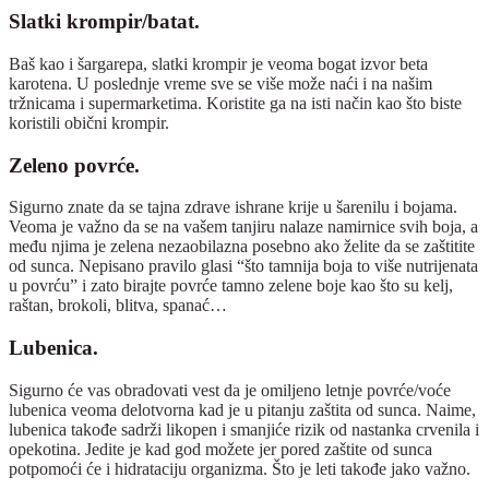
Slatki krompir/batat.
Baš kao i šargarepa, slatki krompir je veoma bogat izvor beta
karotena. U poslednje vreme sve se više može naći i na našim
tržnicama i supermarketima. Koristite ga na isti način kao što biste
koristili obični krompir.
Zeleno povrće.
Sigurno znate da se tajna zdrave ishrane krije u šarenilu i bojama.
Veoma je važno da se na vašem tanjiru nalaze namirnice svih boja, a
među njima je zelena nezaobilazna posebno ako želite da se zaštitite
od sunca. Nepisano pravilo glasi “što tamnija boja to više nutrijenata
u povrću” i zato birajte povrće tamno zelene boje kao što su kelj,
raštan, brokoli, blitva, spanać…
Lubenica.
Sigurno će vas obradovati vest da je omiljeno letnje povrće/voće
lubenica veoma delotvorna kad je u pitanju zaštita od sunca. Naime,
lubenica takođe sadrži likopen i smanjiće rizik od nastanka crvenila i
opekotina. Jedite je kad god možete jer pored zaštite od sunca
potpomoći će i hidrataciju organizma. Što je leti takođe jako važno.