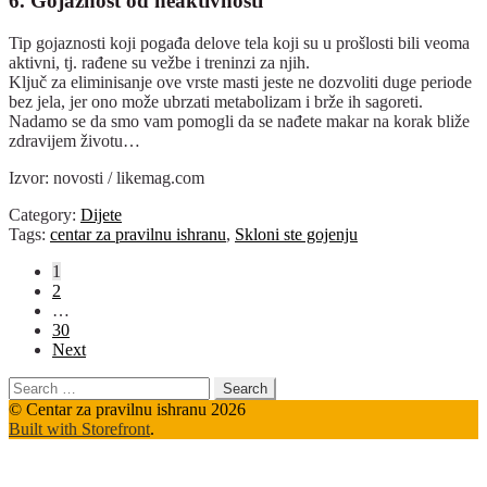
6. Gojaznost od neaktivnosti
Tip gojaznosti koji pogađa delove tela koji su u prošlosti bili veoma
aktivni, tj. rađene su vežbe i treninzi za njih.
Ključ za eliminisanje ove vrste masti jeste ne dozvoliti duge periode
bez jela, jer ono može ubrzati metabolizam i brže ih sagoreti.
Nadamo se da smo vam pomogli da se nađete makar na korak bliže
zdravijem životu…
Izvor: novosti / likemag.com
Category:
Dijete
Tags:
centar za pravilnu ishranu
,
Skloni ste gojenju
Posts
1
2
pagination
…
30
Next
Search
for:
© Centar za pravilnu ishranu 2026
Built with Storefront
.