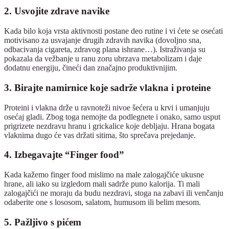
2. Usvojite zdrave navike
Kada bilo koja vrsta aktivnosti postane deo rutine i vi ćete se osećati
motivisano za usvajanje drugih zdravih navika (dovoljno sna,
odbacivanja cigareta, zdravog plana ishrane…). Istraživanja su
pokazala da vežbanje u ranu zoru ubrzava metabolizam i daje
dodatnu energiju, čineći dan značajno produktivnijim.
3. Birajte namirnice koje sadrže vlakna i proteine
Proteini i vlakna drže u ravnoteži nivoe šećera u krvi i umanjuju
osećaj gladi. Zbog toga nemojte da podlegnete i onako, samo usput
prigrizete nezdravu hranu i grickalice koje debljaju. Hrana bogata
vlaknima dugo će vas držati sitima, što sprečava prejedanje.
4. Izbegavajte “Finger food”
Kada kažemo finger food mislimo na male zalogajčiće ukusne
hrane, ali iako su izgledom mali sadrže puno kalorija. Ti mali
zalogajčići ne moraju da budu nezdravi, stoga na zabavi ili venčanju
odaberite one s lososom, salatom, humusom ili belim mesom.
5. Pažljivo s pićem