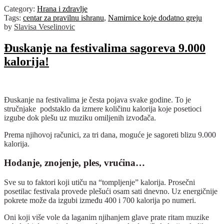
Category:
Hrana i zdravlje
Tags:
centar za pravilnu ishranu
,
Namirnice koje dodatno greju
by
Slavisa Veselinovic
Ðuskanje na festivalima sagoreva 9.000
kalorija!
Ðuskanje na festivalima je česta pojava svake godine. To je
stručnjake podstaklo da izmere količinu kalorija koje posetioci
izgube dok plešu uz muziku omiljenih izvođača.
Prema njihovoj računici, za tri dana, moguće je sagoreti blizu 9.000
kalorija.
Hodanje, znojenje, ples, vrućina…
Sve su to faktori koji utiču na “tompljenje” kalorija. Prosečni
posetilac festivala provede plešući osam sati dnevno. Uz energičnije
pokrete može da izgubi između 400 i 700 kalorija po numeri.
Oni koji više vole da laganim njihanjem glave prate ritam muzike