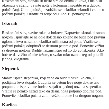
Raskoračni stav, stopala su nešto šire od obima kukova, i malo su
okrenuta u stranu. Savijte noge u kolenima i spustite se u duboki
polučučanj. U tom položaju zadržite se nekoliko sekundi i vratite u
početni položaj. Uradite tri serije od 10 do 15 ponavljanja.
Iskorak
Raskoračni stav, stavite ruke na bokove. Napravite iskorak desnom
nogom i spuštajte se na dole dok desno koleno ne bude pod pravim
uglom, a levo na samo nekoliko milimetara od poda. Vratite se u
početni položaj odupirući se desnom petom o pod. Ponovite vežbu
sa drugom nogom. Radite naizmenično od 15 do 20 iskoraka. Ako
hoćete da vežbu učinite težom, u svaku ruku uzmite teg od pola ili
jednog kilograma.
Stepenik
Stanite ispred stepenika, koji treba da bude u visini kolena, i
podignite levo stopalo. Oduprite se petom leve noge dok se telo
potpuno ne ispravi i ne budete stajali na jednoj nozi na stepeniku.
Vratite se polako nazad tako da desna noga potpuno dodirne pod.
Ponovite nekoliko puta, a zatim vežbu uradite i sa drugom nogom.
Karlica