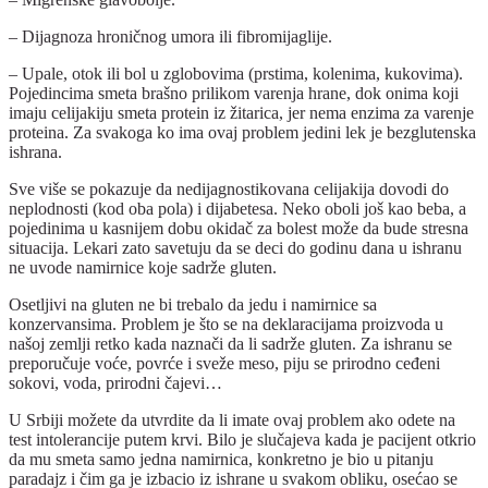
– Dijagnoza hroničnog umora ili fibromijaglije.
– Upale, otok ili bol u zglobovima (prstima, kolenima, kukovima).
Pojedincima smeta brašno prilikom varenja hrane, dok onima koji
imaju celijakiju smeta protein iz žitarica, jer nema enzima za varenje
proteina. Za svakoga ko ima ovaj problem jedini lek je bezglutenska
ishrana.
Sve više se pokazuje da nedijagnostikovana celijakija dovodi do
neplodnosti (kod oba pola) i dijabetesa. Neko oboli još kao beba, a
pojedinima u kasnijem dobu okidač za bolest može da bude stresna
situacija. Lekari zato savetuju da se deci do godinu dana u ishranu
ne uvode namirnice koje sadrže gluten.
Osetljivi na gluten ne bi trebalo da jedu i namirnice sa
konzervansima. Problem je što se na deklaracijama proizvoda u
našoj zemlji retko kada naznači da li sadrže gluten. Za ishranu se
preporučuje voće, povrće i sveže meso, piju se prirodno ceđeni
sokovi, voda, prirodni čajevi…
U Srbiji možete da utvrdite da li imate ovaj problem ako odete na
test intolerancije putem krvi. Bilo je slučajeva kada je pacijent otkrio
da mu smeta samo jedna namirnica, konkretno je bio u pitanju
paradajz i čim ga je izbacio iz ishrane u svakom obliku, osećao se