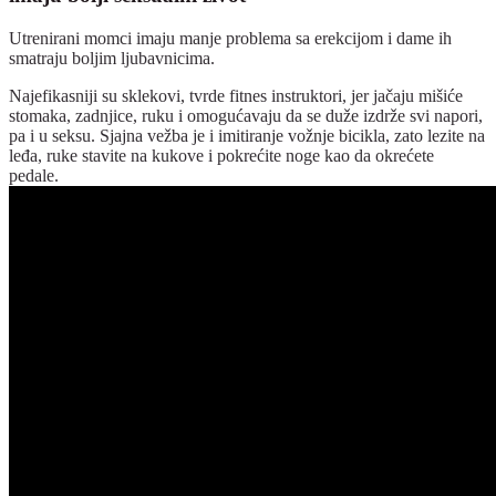
Utrenirani momci imaju manje problema sa erekcijom i dame ih
smatraju boljim ljubavnicima.
Najefikasniji su sklekovi, tvrde fitnes instruktori, jer jačaju mišiće
stomaka, zadnjice, ruku i omogućavaju da se duže izdrže svi napori,
pa i u seksu. Sjajna vežba je i imitiranje vožnje bicikla, zato lezite na
leđa, ruke stavite na kukove i pokrećite noge kao da okrećete
pedale.