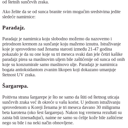
od štetnih sunčevih zraka.
Ako želite da se od sunca branite svim mogućim sredstvima jedite
sledeće namirnice:
Paradajz.
Paradajz je namirnica koju slobodno možemo da nazovemo i
prirodnom kremom za sunčanje koju mažemo iznutra. Istraživanje
koje je sprovedeno nad ženama starosti između 21-47 godina
pokazalo je da su one koje su tri meseca svaki dan jele četiri kašike
paradajz pirea sa maslinovim uljem bile zaštićenije od sunca od onih
koje su konzumirale samo maslinovo ulje. Paradajz je namirnica
bogata antioksidantom zvanim likopen koji dokazano umanjuje
štetnost UV zraka.
Šargarepa.
Poitivna strana šargarepe je što ne samo da štiti od štetnog uticaja
sunčevih zraka već ih okreće u vašu korist. U jednom istraživanju
sprovedenom u Koreji ženama je tri meseca davano 30 miligrama
beta karotena (oko šest šargarepa). Nakon tog vremena rezultati su
zaista bili iznenađujući, naime ne samo su ćelije kože bile zaštićene
nego su bile i na neki način obnovljene.