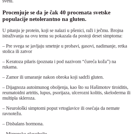
svetu.
Procenjuje se da je čak 40 procenata svetske
populacije netolerantno na gluten.
U pitanju je protein, koji se nalazi u pšenici, raži i ječmu. Brojna
istraživanja na ovu temu su pokazala da postoji deset simptoma:
– Pre svega se javljaju smetnje u probavi, gasovi, nadimanje, retka
stolica ili zatvor
– Keratoza pilaris (poznata i pod nazivom “ćureća koža”) na
rukama.
– Zamor ili umaranje nakon obroka koji sadrži gluten.
– Dijagnoza autoimunog oboljenja, kao što su Hašimotov tiroiditis,
reumatoidni artritis, lupus, psorijaza, ulcerozni kolitis, skeloderma ili
multipla skleroza.
– Neurološki simptomi poput vrtoglavice ili osećaja da nemate
ravnotežu.
– Disbalans hormona.
– Migrenske glavobolje.