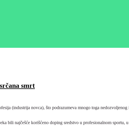
 srčana smrt
 profesija (industrija novca), što podrazumeva mnogo toga nedozvoljeno
ka bili najčešće korišćeno doping sredstvo u profesionalnom sportu, u