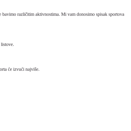
se bavimo različitim aktivnostima. Mi vam donosimo spisak sportova
listove.
rta će izvući najviše.