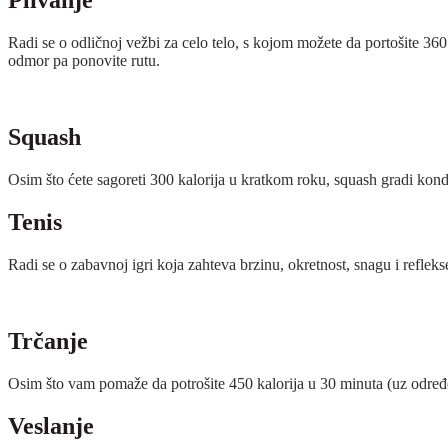
Plivanje
Radi se o odličnoj vežbi za celo telo, s kojom možete da portošite 360 
odmor pa ponovite rutu.
Squash
Osim što ćete sagoreti 300 kalorija u kratkom roku, squash gradi kondici
Tenis
Radi se o zabavnoj igri koja zahteva brzinu, okretnost, snagu i refleks
Trčanje
Osim što vam pomaže da potrošite 450 kalorija u 30 minuta (uz određeni
Veslanje