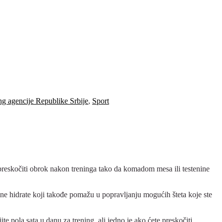
ng agencije Republike Srbije
,
Sport
lno preskočiti obrok nakon treninga tako da komadom mesa ili testenine
ene hidrate koji takođe pomažu u popravljanju mogućih šteta koje ste
e pola sata u danu za trening, ali jedno je ako ćete preskočiti