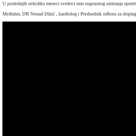
U poslednjih nekoliko meseci svedoci smo naprasnog umiranja sportista
Međutim, DR Nenad Dikić , kardiolog i Predsednik odbora za doping ko