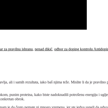
ar za pravilnu ishranu
,
nenad dikić
,
odbor za doping kontrolu Antidopi
avlja, ali i samih rezultata, iako baš njima teže. Mislite li da je pravi
rokom, punim proteina, kako biste nadoknadili potrošenu energiju i uglj
konkretan obrok.
nam je da često nemate ni mnogo vremena, jer ste jedva uspeli da odvojit