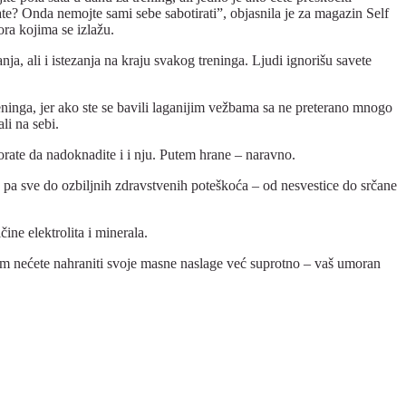
te? Onda nemojte sami sebe sabotirati”, objasnila je za magazin Self
ra kojima se izlažu.
nja, ali i istezanja na kraju svakog treninga. Ljudi ignorišu savete
eninga, jer ako ste se bavili laganijim vežbama sa ne preterano mnogo
li na sebi.
morate da nadoknadite i i nju. Putem hrane – naravno.
e) pa sve do ozbiljnih zdravstvenih poteškoća – od nesvestice do srčane
ne elektrolita i minerala.
jim nećete nahraniti svoje masne naslage već suprotno – vaš umoran