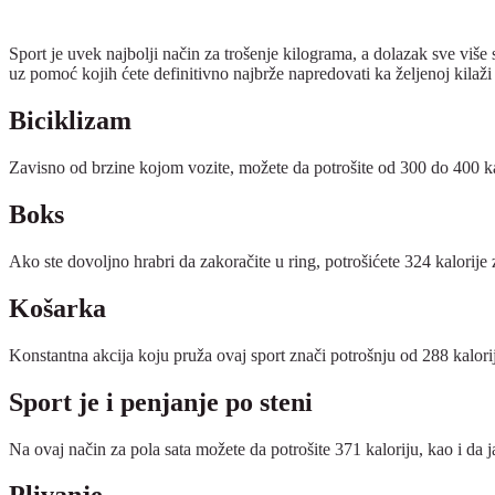
Sport je uvek najbolji način za trošenje kilograma, a dolazak sve v
uz pomoć kojih ćete definitivno najbrže napredovati ka željenoj kilaži 
Biciklizam
Zavisno od brzine kojom vozite, možete da potrošite od 300 do 400 kalo
Boks
Ako ste dovoljno hrabri da zakoračite u ring, potrošićete 324 kalorije 
Košarka
Konstantna akcija koju pruža ovaj sport znači potrošnju od 288 kalori
Sport je i penjanje po steni
Na ovaj način za pola sata možete da potrošite 371 kaloriju, kao i da jač