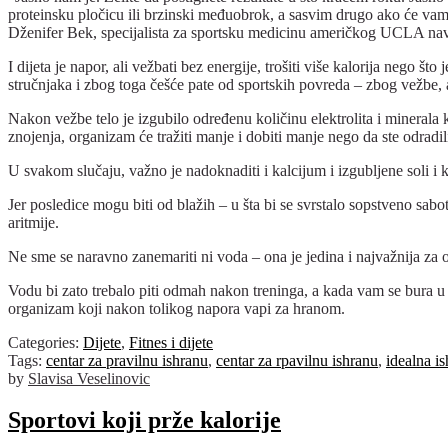
proteinsku pločicu ili brzinski međuobrok, a sasvim drugo ako će vam 
Dženifer Bek, specijalista za sportsku medicinu američkog UCLA navo
I dijeta je napor, ali vežbati bez energije, trošiti više kalorija nego 
stručnjaka i zbog toga češće pate od sportskih povreda – zbog vežbe, al
Nakon vežbe telo je izgubilo određenu količinu elektrolita i minerala
znojenja, organizam će tražiti manje i dobiti manje nego da ste odradil
U svakom slučaju, važno je nadoknaditi i kalcijum i izgubljene soli i k
Jer posledice mogu biti od blažih – u šta bi se svrstalo sopstveno sab
aritmije.
Ne sme se naravno zanemariti ni voda – ona je jedina i najvažnija za 
Vodu bi zato trebalo piti odmah nakon treninga, a kada vam se bura u
organizam koji nakon tolikog napora vapi za hranom.
Categories:
Dijete
,
Fitnes i dijete
Tags:
centar za pravilnu ishranu
,
centar za rpavilnu ishranu
,
idealna is
by
Slavisa Veselinovic
Sportovi koji prže kalorije