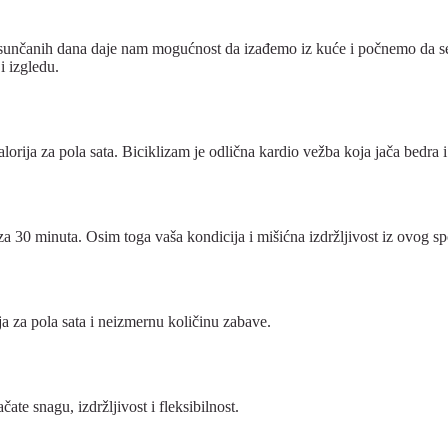
iše sunčanih dana daje nam mogućnost da izađemo iz kuće i počnemo da 
i izgledu.
rija za pola sata. Biciklizam je odlična kardio vežba koja jača bedra i 
za 30 minuta. Osim toga vaša kondicija i mišićna izdržljivost iz ovog spo
ja za pola sata i neizmernu količinu zabave.
ate snagu, izdržljivost i fleksibilnost.