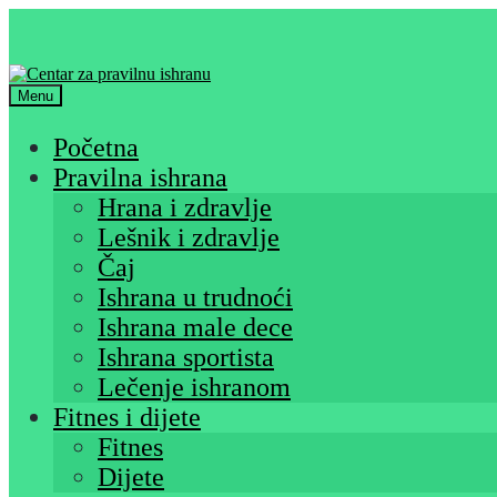
Skip
Skip
to
to
navigation
content
Menu
Početna
Pravilna ishrana
Hrana i zdravlje
Lešnik i zdravlje
Čaj
Ishrana u trudnoći
Ishrana male dece
Ishrana sportista
Lečenje ishranom
Fitnes i dijete
Fitnes
Dijete