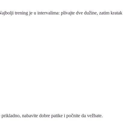
ajbolji trening je u intervalima: plivajte dve dužine, zatim kratak
 prikladno, nabavite dobre patike i počnite da vežbate.