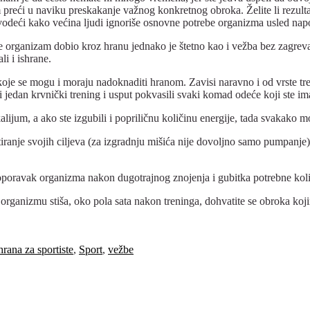
preći u naviku preskakanje važnog konkretnog obroka. Želite li rezulta
deći kako većina ljudi ignoriše osnovne potrebe organizma usled napo
što je organizam dobio kroz hranu jednako je štetno kao i vežba bez zagreva
i i ishrane.
 koje se mogu i moraju nadoknaditi hranom. Zavisi naravno i od vrste tr
i jedan krvnički trening i usput pokvasili svaki komad odeće koji ste ima
alijum, a ako ste izgubili i popriličnu količinu energije, tada svakako 
otiranje svojih ciljeva (za izgradnju mišića nije dovoljno samo pumpanj
oporavak organizma nakon dugotrajnog znojenja i gubitka potrebne količi
 organizmu stiša, oko pola sata nakon treninga, dohvatite se obroka ko
hrana za sportiste
,
Sport
,
vežbe