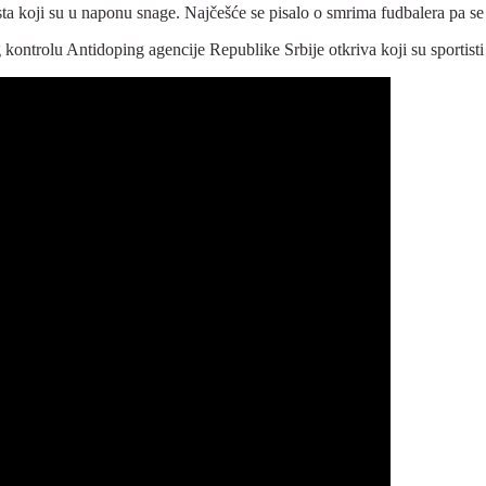
 koji su u naponu snage. Najčešće se pisalo o smrima fudbalera pa se s
ntrolu Antidoping agencije Republike Srbije otkriva koji su sportisti 