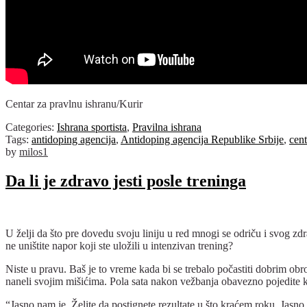
Centar za pravlnu ishranu/Kurir
Categories:
Ishrana sportista
,
Pravilna ishrana
Tags:
antidoping agencija
,
Antidoping agencija Republike Srbije
,
cent
by
milos1
Da li je zdravo jesti posle treninga
U želji da što pre dovedu svoju liniju u red mnogi se odriču i svog zdr
ne uništite napor koji ste uložili u intenzivan trening?
Niste u pravu. Baš je to vreme kada bi se trebalo počastiti dobrim ob
naneli svojim mišićima. Pola sata nakon vežbanja obavezno pojedite 
“Jasno nam je. Želite da postignete rezultate u što kraćem roku. Jasno 