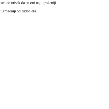
tekao utisak da su oni najugroženiji.
ugroženiji od fudbalera.