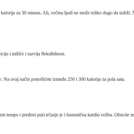
kalorija za 30 minuta. Ali, većina ljudi ne može toliko dugo da izdrži. N
ju i mišiće i razvija fleksibilnost.
e. Na ovaj način potrošićete između 250 i 300 kalorija za pola sata.
 tempo i pređeni put) trčanje je i fantastična kardio vežba. Obucite se