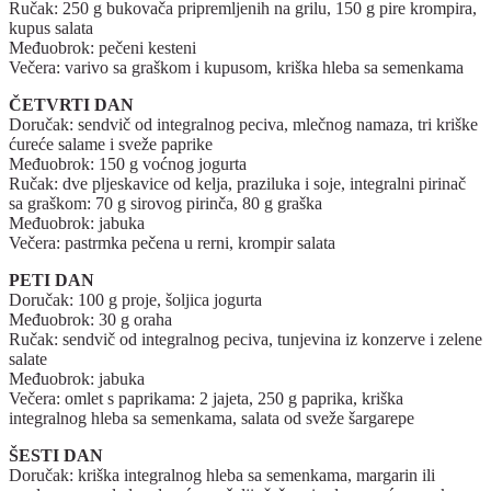
Ručak: 250 g bukovača pripremljenih na grilu, 150 g pire krompira,
kupus salata
Međuobrok: pečeni kesteni
Večera: varivo sa graškom i kupusom, kriška hleba sa semenkama
ČETVRTI DAN
Doručak: sendvič od integralnog peciva, mlečnog namaza, tri kriške
ćureće salame i sveže paprike
Međuobrok: 150 g voćnog jogurta
Ručak: dve pljeskavice od kelja, praziluka i soje, integralni pirinač
sa graškom: 70 g sirovog pirinča, 80 g graška
Međuobrok: jabuka
Večera: pastrmka pečena u rerni, krompir salata
PETI DAN
Doručak: 100 g proje, šoljica jogurta
Međuobrok: 30 g oraha
Ručak: sendvič od integralnog peciva, tunjevina iz konzerve i zelene
salate
Međuobrok: jabuka
Večera: omlet s paprikama: 2 jajeta, 250 g paprika, kriška
integralnog hleba sa semenkama, salata od sveže šargarepe
ŠESTI DAN
Doručak: kriška integralnog hleba sa semenkama, margarin ili