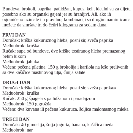
Bundeva, brokoli, paprika, patlidžan, kupus, kelj, idealni su za dijetu
posebno ako su organski gajeni jer su hranljivi. Ali, ako ih
ograničeno uzimate i u pravilnoj kombinaciji sa drugim namirnicama
možete da smršate tri do četiri kilograma za sedam dana.
PRVI DAN
Doručak: kriška kukuruznog hleba, posni sir, sveža paprika
Međuobrok: kruška
Ručak: supa od bundeve, dve kriške tostiranog hleba premazanog
belim lukom
Međuobrok: jabuka
Večera: pečena piletina, 150 g brokolija i karfiola na lešo prelivenih
sa dve kašičice maslinovog ulja, činija salate
DRUGI DAN
Doručak: kriška kukuruznog hleba, posni sir, sveža paprikaж
Međuobrok: kruška
Ručak: 250 g špageta s patlidžanom i paradajzom
Međuobrok: 150 g grožđa
Večera: dva kuvana ili pečena kukuruza, šoljica malomasnog mleka
TREĆI DAN
Doručak: 40 g muslija, šolja jogurta, banana, kašičica meda
Međuobrok: nar