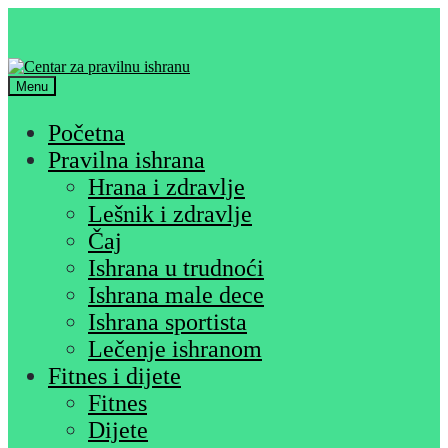
Skip
Skip
to
to
navigation
content
Menu
Početna
Pravilna ishrana
Hrana i zdravlje
Lešnik i zdravlje
Čaj
Ishrana u trudnoći
Ishrana male dece
Ishrana sportista
Lečenje ishranom
Fitnes i dijete
Fitnes
Dijete