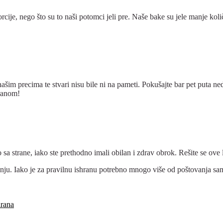
ije, nego što su to naši potomci jeli pre. Naše bake su jele manje količi
li našim precima te stvari nisu bile ni na pameti. Pokušajte bar pet put
hranom!
 sa strane, iako ste prethodno imali obilan i zdrav obrok. Rešite se ove
nju. Iako je za pravilnu ishranu potrebno mnogo više od poštovanja samo
hrana