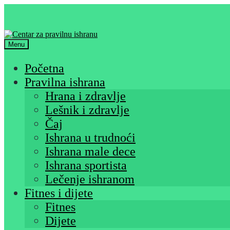
Skip
Skip
to
to
navigation
content
Menu
Početna
Pravilna ishrana
Hrana i zdravlje
Lešnik i zdravlje
Čaj
Ishrana u trudnoći
Ishrana male dece
Ishrana sportista
Lečenje ishranom
Fitnes i dijete
Fitnes
Dijete