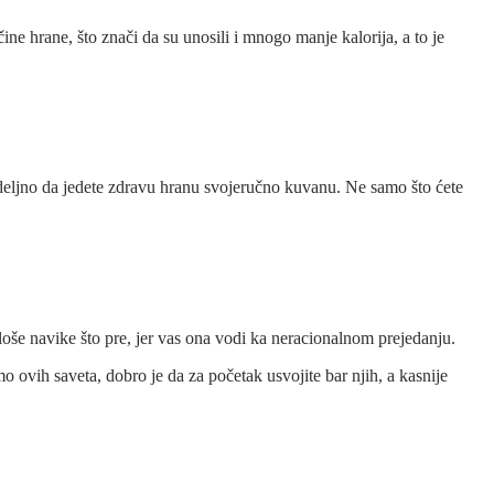
ne hrane, što znači da su unosili i mnogo manje kalorija, a to je
a nedeljno da jedete zdravu hranu svojeručno kuvanu. Ne samo što ćete
 loše navike što pre, jer vas ona vodi ka neracionalnom prejedanju.
 ovih saveta, dobro je da za početak usvojite bar njih, a kasnije