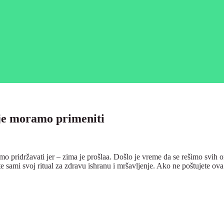
oje moramo primeniti
ramo pridržavati jer – zima je prošlaa. Došlo je vreme da se rešimo svih 
e sami svoj ritual za zdravu ishranu i mršavljenje. Ako ne poštujete ova t