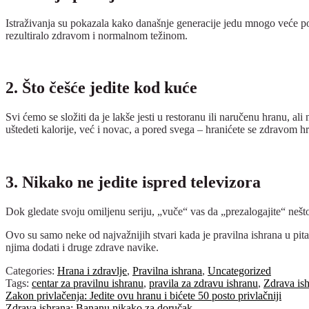
Istraživanja su pokazala kako današnje generacije jedu mnogo veće porc
rezultiralo zdravom i normalnom težinom.
2. Što češće jedite kod kuće
Svi ćemo se složiti da je lakše jesti u restoranu ili naručenu hranu, a
uštedeti kalorije, već i novac, a pored svega – hranićete se zdravom 
3. Nikako ne jedite ispred televizora
Dok gledate svoju omiljenu seriju, „vuče“ vas da „prezalogajite“ nešto
Ovo su samo neke od najvažnijih stvari kada je pravilna ishrana u pita
njima dodati i druge zdrave navike.
Categories:
Hrana i zdravlje
,
Pravilna ishrana
,
Uncategorized
Tags:
centar za pravilnu ishranu
,
pravila za zdravu ishranu
,
Zdrava is
Post
Previous
Zakon privlačenja: Jedite ovu hranu i bićete 50 posto privlačniji
post:
Next
Zdrava ishrana: Bananu nikako za doručak