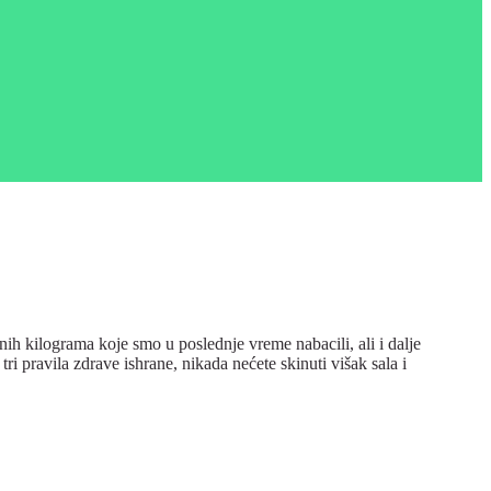
onih kilograma koje smo u poslednje vreme nabacili, ali i dalje
ri pravila zdrave ishrane, nikada nećete skinuti višak sala i