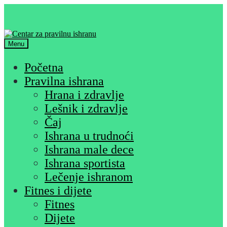
Skip
Skip
to
to
navigation
content
Menu
Početna
Pravilna ishrana
Hrana i zdravlje
Lešnik i zdravlje
Čaj
Ishrana u trudnoći
Ishrana male dece
Ishrana sportista
Lečenje ishranom
Fitnes i dijete
Fitnes
Dijete