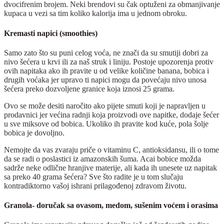
dvocifrenim brojem. Neki brendovi su čak optuženi za obmanjivanje
kupaca u vezi sa tim koliko kalorija ima u jednom obroku.
Kremasti napici (smoothies)
Samo zato što su puni celog voća, ne znači da su smutiji dobri za
nivo šećera u krvi ili za naš struk i liniju. Postoje upozorenja protiv
ovih napitaka ako ih pravite u od velike količine banana, bobica i
drugih voćaka jer upravo ti napici mogu da povećaju nivo unosa
šećera preko dozvoljene granice koja iznosi 25 grama.
Ovo se može desiti naročito ako pijete smuti koji je napravljen u
prodavnici jer većina radnji koja proizvodi ove napitke, dodaje šećer
u sve miksove od bobica. Ukoliko ih pravite kod kuće, pola šolje
bobica je dovoljno.
Nemojte da vas zvaraju priče o vitaminu C, antioksidansu, ili o tome
da se radi o poslastici iz amazonskih šuma. Acai bobice možda
sadrže neke odlične hranjive materije, ali kada ih unesete uz napitak
sa preko 40 grama šećera? Sve što radite je u tom slučaju
kontradiktorno vašoj ishrani prilagođenoj zdravom životu.
Granola- doručak sa ovasom, medom, sušenim voćem i orasima