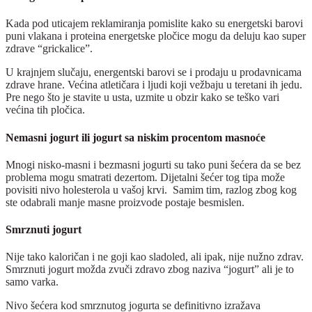
Kada pod uticajem reklamiranja pomislite kako su energetski barovi
puni vlakana i proteina energetske pločice mogu da deluju kao super
zdrave “grickalice”.
U krajnjem slučaju, energentski barovi se i prodaju u prodavnicama
zdrave hrane. Većina atletičara i ljudi koji vežbaju u teretani ih jedu.
Pre nego što je stavite u usta, uzmite u obzir kako se teško vari
većina tih pločica.
Nemasni jogurt ili jogurt sa niskim procentom masnoće
Mnogi nisko-masni i bezmasni jogurti su tako puni šećera da se bez
problema mogu smatrati dezertom. Dijetalni šećer tog tipa može
povisiti nivo holesterola u vašoj krvi. Samim tim, razlog zbog kog
ste odabrali manje masne proizvode postaje besmislen.
Smrznuti jogurt
Nije tako kaloričan i ne goji kao sladoled, ali ipak, nije nužno zdrav.
Smrznuti jogurt možda zvuči zdravo zbog naziva “jogurt” ali je to
samo varka.
Nivo šećera kod smrznutog jogurta se definitivno izražava