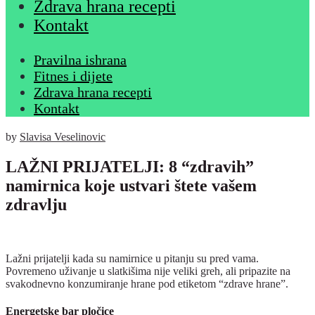
Zdrava hrana recepti
Kontakt
Pravilna ishrana
Fitnes i dijete
Zdrava hrana recepti
Kontakt
by
Slavisa Veselinovic
LAŽNI PRIJATELJI: 8 “zdravih”
namirnica koje ustvari štete vašem
zdravlju
Lažni prijatelji kada su namirnice u pitanju su pred vama.
Povremeno uživanje u slatkišima nije veliki greh, ali pripazite na
svakodnevno konzumiranje hrane pod etiketom “zdrave hrane”.
Energetske bar pločice