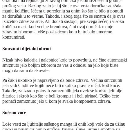
Granola ima reputaciju zdravog doručka još od šezdesetih godina
prošlog veka. Razlog za to je taj što je ova vrsta doručka sadržala
manju količinu šećera u poređenju sa onim što što je bilo u ponudi
za doručak u to vreme. Takođe, i zbog toga što se smatra da je ovas
izuzetno zdrav za srce. Ali dodati sastojci, pre svega šećer, i visoka
količina masti kod većine brendova, čini ovaj doručak manje
zdravim izborom a više poslasticom koju bi trebalo umereno
konzumirati.
Smrznuti dijetalni obroci
Nizak nivo kalorija i nalepnice koje to potvrđuju, ne čine automatski
smrznuto jelo boljim izborom za vas u odnosu na jelo koje biste
mogli da sami da skuvate.
Pa čak i ukoliko je napravljeno da bude zdravo. Većina smrznutih
jela sadrži aditive kojih neće biti ukoliko pravite ručak kod kuće.
Takođe, za izradu gotovih zamrznutih jela uvek se koriste jeftinije
žitarice i skrob kao što je beli krompir i i beli pirinač. Teško ćete
pronaći zamrznuto jelo u kom je svaka komponenta zdrava.
Sušeno voće
Loše vesti za ljubitelje sušenog manga ili onih koji vole da za užinu
grickaju brusnicu. Suvo grožđe, kajsije, šljive, urme i smokve su